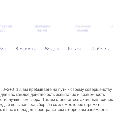
латный
Значение
Значение
З
урс
чисел
имени
Бог
Вечность
Видео
Карма
Любовь
=8+2+8=18, вы пребываете на пути к своему совершенству
 для вас каждое действо есть испытание и возможность
то то лучше чем вчера. Так вы становитесь активным воино
аждый день ваш есть борьба со злом которое стремится
ь в вас и овладеть пространством которое вы занимаете.