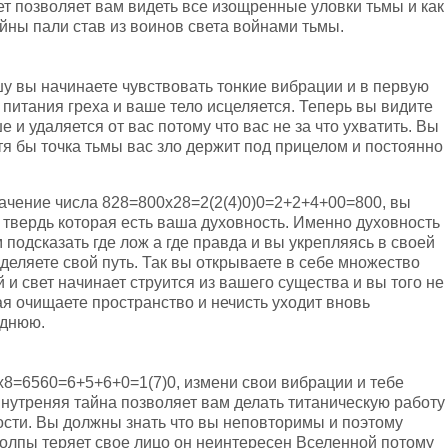
ет позволяет вам видеть все изощренные уловки тьмы и как
йны пали став из воинов света войнами тьмы.
шу вы начинаете чувствовать тонкие вибрации и в первую
питания греха и ваше тело исцеляется. Теперь вы видите
 и удаляется от вас потому что вас не за что ухватить. Вы
отя бы точка тьмы вас зло держит под прицелом и постоянно
ачение числа 828=800х28=2(2(4)0)0=2+2+4+00=800, вы
 твердь которая есть ваша духовность. Именно духовность
 подсказать где лож а где правда и вы укрепляясь в своей
деляете свой путь. Так вы открываете в себе множество
 и свет начинает струится из вашего существа и вы того не
я очищаете пространство и нечисть уходит вновь
однюю.
8=6560=6+5+6+0=1(7)0, измени свои вибрации и тебе
внутреняя тайна позволяет вам делать титаническую работу
сти. Вы должны знать что вы неповторимы и поэтому
 толпы теряет свое лицо он неинтересен Вселенной потому