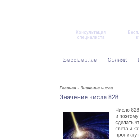
Консультация
Бесп
специалиста
к
Бессмертие
Сонник
Главная
Значение числа
Значение числа 828
Число 828
и поэтому
сделать ч
света и к
проникнут