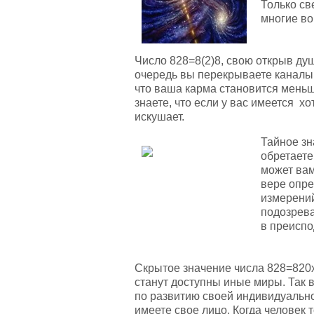
Только св
многие во
Число 828=8(2)8, свою открыв ду
очередь вы перекрываете каналы 
что ваша карма становится меньше
знаете, что если у вас имеется х
искушает.
Тайное зн
обретаете
может вам
вере опре
измерений
подозрева
в преисп
Скрытое значение числа 828=820х
станут доступны иные миры. Так 
по развитию своей индивидуально
имеете свое лицо. Когда человек