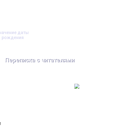
начение даты
рождения
Переписка с читателями
м