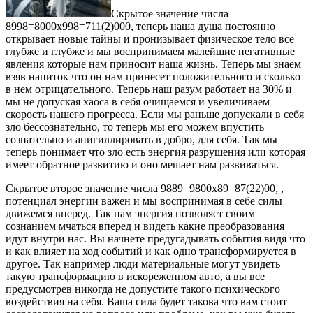
Скрытое значение числа
8998=8000х998=711(2)000, теперь наша душа постоянно
открывает новые тайны и пронизывает физическое тело все
глубже и глубже и мы воспринимаем малейшие негативные
явления которые нам приносит наша жизнь. Теперь мы знаем
взяв напиток что он нам принесет положительного и сколько
в нем отрицательного. Теперь наш разум работает на 30% и
мы не допуская хаоса в себя очищаемся и увеличиваем
скорость нашего прогресса. Если мы раньше допускали в себя
зло бессознательно, то теперь мы его можем впустить
сознательно и анигиллировать в добро, для себя. Так мы
теперь понимает что зло есть энергия разрушения или которая
имеет обратное развитию и оно мешает нам развиваться.
Скрытое второе значение числа 9889=9800х89=87(22)00, ,
потенциал энергии важен и мы воспринимая в себе силы
движемся вперед. Так нам энергия позволяет своим
сознанием мчаться вперед и видеть какие преобразования
идут внутри нас. Вы начнете предугадывать события видя что
и как влияет на ход событий и как одно трансформируется в
другое. Так например люди материальные могут увидеть
такую трансформацию в искореженном авто, а вы все
предусмотрев никогда не допустите такого психического
воздействия на себя. Ваша сила будет такова что вам стоит