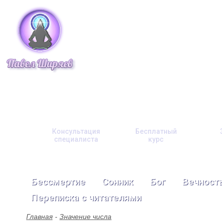
Консультация
Бесплатный
специалиста
курс
Бессмертие
Сонник
Бог
Вечност
Переписка с читателями
Главная
Значение числа