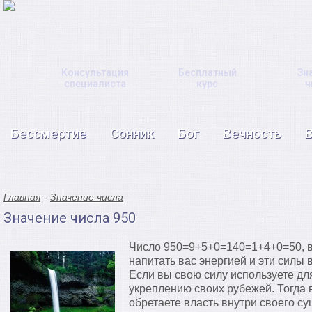
Консультация
Бесплатный
Зн
специалиста
курс
ч
Бессмертие
Сонник
Бог
Вечность
Главная
Значение числа
Значение числа 950
Число 950=9+5+0=140=1+4+0=50, в
напитать вас энергией и эти силы 
Если вы свою силу используете дл
укреплению своих рубежей. Тогда 
обретаете власть внутри своего су