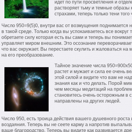
идет по пути просветления и отдел
растворяет тьму и темные образы 
страхами, теперь только тени того 
Число 950=9(5)0, внутри вас от возмущения поднимается
в такой среде. Только когда вы успокаиваетесь все вокруг
обретаете силу которая есть вы сами и теперь вы понимае
управляет миром внешним. Это осознание переворачивает
что вас окружает. Вы перестаете скулить и жаловаться на
на его преобразование.
Тайное значение числа 950=900х
растет и мужает и сила ее очень в
этой силой и видите что вам не н
знания как и что делать. Порой м
чем месяцы медитаций на проблеме
становитесь очень осторожным в 
направлены на других людей.
Число 950, есть троица действия вашего душевного роста 
воздаяния. Теперь вы не сеете карму а напротив выпалыв
ваше благородство. Теперь вы видите как развивается др