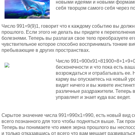
новыми идеями и новыми формами 
себя творцом самого себя через п
Число 991=9(9)1, говорит что к каждому событию вы долж
прошлого. Если этого не делать вы придете к переполнен
болезнями. Теперь вы разлагая свое тело преобразуете ег
чувствительное которое способно воспринимать тонкие ви
пребывающие в других пространствах.
Число 991=900х91=81900=8+1+9+0
бесконечности и что пока есть ваш
возрождаться и отрабатывать ее. 
карму вы опускаетесь на новый ур
видит ничего и вы живете инстинкт
различные раздражители. Теперь 
управляет и знает куда вас ведет.
Скрытое значение числа 991=990х1=990, есть новый вид с
всего познанного для того чтобы подняться выше. Так про
Теперь вы понимаете что имея зерна прошлого вы неспос
и только отказавшись от всего что вам мешает развиватьс