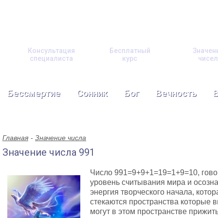
Консультация
Бесплатный
Значен
специалиста
курс
чисел
Бессмертие
Сонник
Бог
Вечность
Главная
Значение числа
Значение числа 991
Число 991=9+9+1=19=1+9=10, гово
уровень считывания мира и осозна
энергия творческого начала, котор
стекаются пространства которые 
могут в этом пространстве прижить