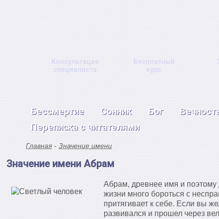
Консультация
Бесплатный
специалиста
курс
Бессмертие
Сонник
Бог
Вечност
Переписка с читателями
Главная
Значение имени
Значение имени Абрам
Абрам, древнее имя и поэтому
жизни много бороться с неспр
притягивает к себе. Если вы ж
развивался и прошел через вел