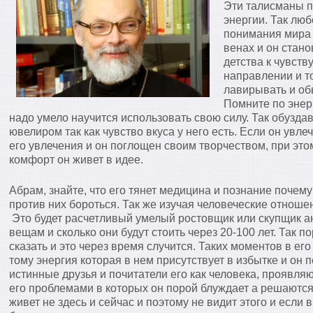
Эти талисманы п
энергии. Так лю
понимания мира 
венах и он стано
детства к чувств
направлении и т
лавирывать и об
Помните по энер
надо умело научится использовать свою силу. Так обузда
ювелиром так как чувство вкуса у него есть. Если он увле
его увлечения и он поглощен своим творчеством, при это
комфорт он живет в идее.
Абрам, знайте, что его тянет медицина и познание почему
против них бороться. Так же изучая человеческие отноше
Это будет расчетливый умелый ростовщик или скупщик ан
вещам и сколько они будут стоить через 20-100 лет. Так п
сказать и это через время случится. Таких моментов в ег
тому энергия которая в нем присутствует в избытке и он 
истинные друзья и почитатели его как человека, проявля
его проблемами в которых он порой блуждает а решаются
живет не здесь и сейчас и поэтому не видит этого и если