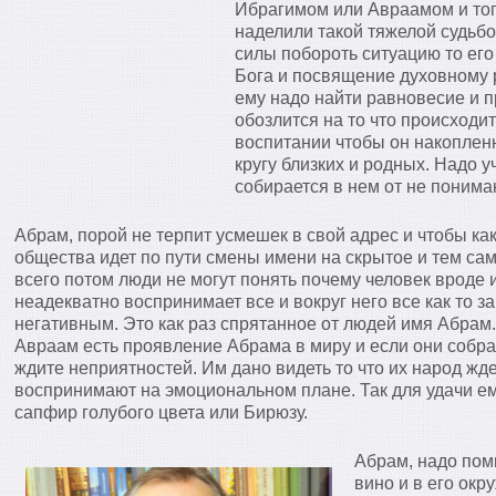
Ибрагимом или Авраамом и тогд
наделили такой тяжелой судьбо
силы побороть ситуацию то его
Бога и посвящение духовному 
ему надо найти равновесие и п
обозлится на то что происходит
воспитании чтобы он накоплен
кругу близких и родных. Надо уч
собирается в нем от не понима
Абрам, порой не терпит усмешек в свой адрес и чтобы ка
общества идет по пути смены имени на скрытое и тем са
всего потом люди не могут понять почему человек вроде 
неадекватно воспринимает все и вокруг него все как то з
негативным. Это как раз спрятанное от людей имя Абрам
Авраам есть проявление Абрама в миру и если они собра
ждите неприятностей. Им дано видеть то что их народ жд
воспринимают на эмоциональном плане. Так для удачи ем
сапфир голубого цвета или Бирюзу.
Абрам, надо помн
вино и в его окр