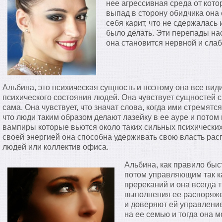
нее агрессивная среда от кото
выпад в сторону обидчика она 
себя карит, что не сдержалась
было делать. Эти перепады на
она становится нервной и слаб
Альбина, это психическая сущность и поэтому она все види
психического состояния людей. Она чувствует сущностей с
сама. Она чувствует, что значат слова, когда ими стремятс
что люди таким образом делают лазейку в ее ауре и потом
вампиры которые вьются около таких сильных психически
своей энергией она способна удерживать свою власть ра
людей или коллектив офиса.
Альбина, как правило быс
потом управляющим так ка
пререканий и она всегда 
выполнения ее распоряже
и доверяют ей управление
на ее семью и тогда она 