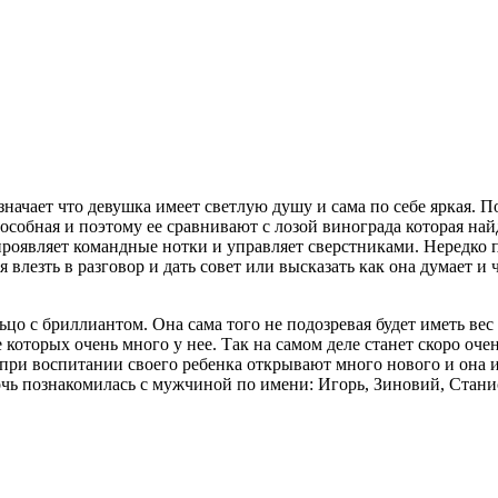
означает что девушка имеет светлую душу и сама по себе яркая.
особная и поэтому ее сравнивают с лозой винограда которая най
 проявляет командные нотки и управляет сверстниками. Нередко п
я влезть в разговор и дать совет или высказать как она думает и
льцо с бриллиантом. Она сама того не подозревая будет иметь ве
оторых очень много у нее. Так на самом деле станет скоро очен
при воспитании своего ребенка открывают много нового и она и
дочь познакомилась с мужчиной по имени: Игорь, Зиновий, Стан