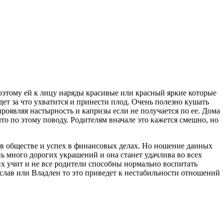
 Поэтому ей к лицу наряды красивые или красный яркие которые
дет за что ухватится и принести плод. Очень полезно кушать
роявляя настырность и капризы если не получается по ее. Дома
 что по этому поводу. Родителям вначале это кажется смешно, но
с в обществе и успех в финансовых делах. Но ношение данных
ь много дорогих украшений и она станет удачлива во всех
х учит и не все родители способны нормально воспитать
ислав или Владлен то это приведет к нестабильности отношений