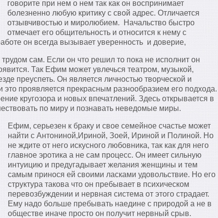
говорите при нем о нем так как он воспринимает
болезненно любую критику с свой адрес. Отличается
отзывчивостью и миролюбием. Начальство быстро
отмечает его общительность и относится к нему с
работе он всегда вызывает уверенность и доверие,
трудом сам. Если он что решил то пока не исполнит он
роявится. Так Ефим может увлечься театром, музыкой,
езде преуспеть. Он является личностью творческой и
 и это проявляется прекрасным разнообразием его подхода.
ение кругозора и новых впечатлений. Здесь открывается в
шествовать по миру и познавать неведомые миры.
Ефим, серьезен к браку и свое семейное счастье может
найти с Антониной,Ириной, Зоей, Ириной и Полиной. Но
не ждите от него искусного любовника, так как для него
главное эротика а не сам процесс. Он имеет сильную
интуицию и предугадывает желания женщины и тем
самым принося ей своими ласками удовольствие. Но его
структура такова что он пребывает в психическом
перевозбуждении и нервная система от этого страдает.
Ему надо больше пребывать наедине с природой а не в
обществе иначе просто он получит нервный срыв.