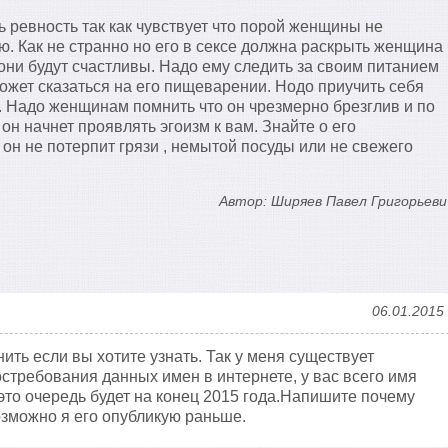
 ревность так как чувствует что порой женщины не
ю. Как не странно но его в сексе должна раскрыть женщина
 они будут счастливы. Надо ему следить за своим питанием
ожет сказаться на его пищеварении. Нодо приучить себя
. Надо женщинам помнить что он чрезмерно брезглив и по
н начнет проявлять эгоизм к вам. Знайте о его
е он не потерпит грязи , немытой посуды или не свежего
Автор: Ширяев Павел Григорьеви
06.01.2015
ить если вы хотите узнать. Так у меня существует
остребования данных имен в интернете, у вас всего имя
 это очередь будет на конец 2015 года.Напишите почему
озможно я его опубликую раньше.