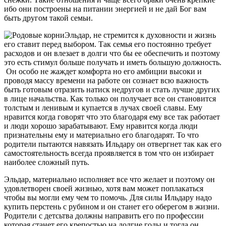
ибо они построены на питании энергией и не дай Бог вам
быть другом такой семьи.
Эльдар, не стремится к духовности и жизнь
его ставит перед выбором. Так семья его постоянно требует
расходов и он влезает в долги что бы ее обеспечить и поэтому
это есть стимул больше получать и иметь большую должность.
Он особо не жаждет комфорта но его амбиции высоки и
проводя массу времени на работе он сознает всю важность
быть готовым отразить натиск недругов и стать лучше других
в лице начальства. Как только он получает все он становится
толстым и ленивым и купается в лучах своей славы. Ему
нравится когда говорят что это благодаря ему все так работает
и люди хорошо зарабатывают. Ему нравится когда люди
признательны ему и материально его благодарят. То что
родители пытаются навязать Ильдару он отвергнет так как его
самостоятельность всегда проявляется в том что он избирает
наиболее сложный путь.
Эльдар, материально исполняет все что желает и поэтому он
удовлетворен своей жизнью, хотя вам может поплакаться
чтобы вы могли ему чем то помочь. Для силы Ильдару надо
купить перстень с рубином и он станет его оберегом в жизни.
Родители с детсьтва должны направить его по профессии
которая станет его крепостью на долгие годы и тогда он