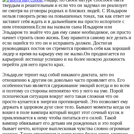
твердым и решительным и если что он задумал он реализует
не смотря на уговоры родных и близких людей. С Ильдаром
нельзя говорить резко на повышенных тонах, так как ответ не
заставит себя ждать и в дальнейшем вы просто испортите с
ним отношения.Если вы назвали сына Ильдаром или
Эльдаром то знайте что дав ему самое необходимое, он просто
начнет строить свою жизнь. Ему нравится самому все делать и
если ошибся то это он и исправить должен. Достигая
руководящих постов он стремится проявить себя как хороший
лидер и время на карьеру ему не жалко.Он продвигается по
карьерной лестнице успешно и на более низкую должность
перейти для него просто крах.
Эльдар,не терпит над собой никакого диктата, зато по
отношению к другим он довольно часто проявляет его. Его
особенностью является сдерживание эмоций всегда и во всем
и поэтому со стороны непонятно что у него на уме. Порой
психическая ситуация вокруг него такая сложная что он
просто купается в энергии противоречий. Это позволяет ему
держать в здоровом духе свое тело. Бывают моменты когда он
вошел в поле вампира который видит этот сочный кусок и
приклеивается к нему чтобы питаться его силой. Такой
вампир обвязывает его детьми им рожденных и это порой
бывает нечто, которое выплескивая чувства словно огромные
снежки. Такие отношения и чаще всего браки очень крепкие