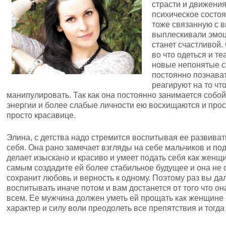
страсти и движения
психическое состо
тоже связанную с 
выплескивали эмоци
станет счастливой. 
во что одеться и т
новые непонятые с
постоянно познава
реагируют на то чт
манипулировать. Так как она постоянно занимается собо
энергии и более слабые личности ею восхищаются и прост
просто красавице.
Элина, с детства надо стремится воспитывая ее развива
себя. Она рано замечает взгляды на себе мальчиков и по
делает изыскано и красиво и умеет подать себя как женщ
самым создадите ей более стабильное будущее и она не с
сохранит любовь и верность к одному. Поэтому раз вы да
воспитывать иначе потом и вам достанется от того что он
всем. Ее мужчина должен уметь ей прощать как женщине 
характер и силу воли преодолеть все препятствия и тогда