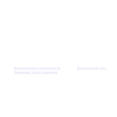
Консультация специалиста
Бесплатный курс
Значение даты рождения
© 2013 - 2026 — Через тернии к звёздам. Все права защ