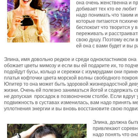
она очень женственна и п
добивает тех кто ее любит
надо понимать что таким 
которые питаются психичес
беспокоит что творится у 
переживать и расстраиват
свою душу. Поэтому если 
ей она с вами будет и вы р
Элина, имя довольно редкое и среди однокластников она 
обожает цветы мимозу и если вы ей подарите их, то подч
подойдут бусы, кольцо и сережки с изумрудами они принес
платья кофточки цвета морской волны свободного покроя.
Юпитер то она может быть здоровой жизнерадостной дев
жизни. Очень ей полезно заниматься йогой и содержать 
не допуская просадок в позвоночном столбе. Если вдруг 
подвижность в суставах изменилась, вам надо принять ме
уплотнения энергии и вы вновь восстановите свою подви
Элина, должна быть
привлекают соревн
надо понять что он