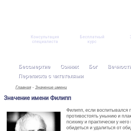
Консультация
Бесплатный
специалиста
курс
Бессмертие
Сонник
Бог
Вечност
Переписка с читателями
Главная
Значение имени
Значение имени Филипп
Филипп, если воспитывался 
противостоять унынию и пла
психику и практически у него
обидеться и удалиться от оби