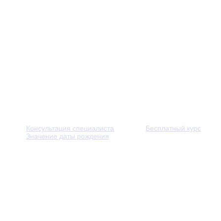
Консультация специалиста
Бесплатный курс
Значение даты рождения
© 2013 - 2026 — Через тернии к звёздам. Все права защ