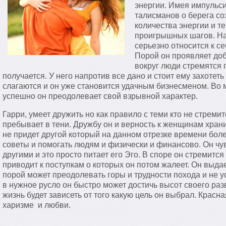
энергии. Имея импульси
талисманов о берега со
количества энергии и 
проигрышных шагов. На
серьезно относится к се
Порой он проявляет до
вокруг люди стремятся п
получается. У него напротив все дано и стоит ему захотеть
слагаются и он уже становится удачным бизнесменом. Во м
успешно он преодолевает свой взрывной характер.
Гарри, умеет дружить но как правило с теми кто не стремит
пребывает в тени. Дружбу он и верность к женщинам хранит
не придет другой который на данном отрезке времени бол
советы и помогать людям и физически и финансово. Он чу
другими и это просто питает его Эго. В споре он стремится
приводит к поступкам о которых он потом жалеет. Он выдае
порой может преодолевать горы и трудности похода и не 
в нужное русло он быстро может достичь высот своего раз
жизнь будет зависеть от того какую цель он выбрал. Красна
харизме и любви.