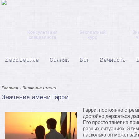
Консультация
Бесплатный
Зн
специалиста
курс
ч
Бессмертие
Сонник
Бог
Вечность
Главная
Значение имени
Значение имени Гарри
Гарри, постоянно стрем
достойно держаться даж
Его просто тянет на пр
разных ситуациях. Этим
насколько он может зайт