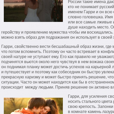
России такие имена дают
кто не понимает русский
именем Гарри и он всю 
словно головешка. Имя
или все самые лживые и
душе находить место. О
геройству и проявлению мужества чтобы им восхищались. В
можно взять образ для подражания он использует в своей 
Гарри, свойственно вести бесшабашный образ жизни, где 
что потом вспомнить. Поэтому он часто встревает в конфл
своей натуре не уступают ему. Его как правило не уважают,
подчинятся вьются около него чувствуя в нем вожака своег
он поднимая планку может достичь успехов на карьерной л
и путешествует и поэтому как собеседник он быстро увлек
прекрасную харизму и может быстро принять решение, что 
ситуации. Часто он может находится как бы в отстраненно
происходит между людьми. Приняв решение он активно вл
Гарри, для усиления св
носить стального цвета
свою крепость. Запонки
в комнате камень лазури