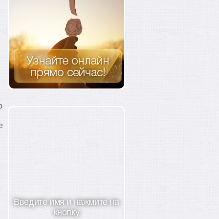
ю
е
Введите имя и нажмите на
кнопку