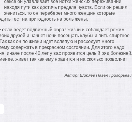
сексе он улавливает все нотки женских переживаний
находя пути как достичь предела чувств. Если он решил
жениться, то он переберет много женщин которые
одить тест на пригодность на роль жены.
е если ведет подвижный образ жизни и соблюдает режим
своих друзей и начнет ночи посещать клубы и пить спиртное
 Так как он по жизни идет вслепую и расходует много
тему содержать в прекрасном состоянии. Для этого надо
я, иначе после 40 лет у вас проявится целый ряд болезней
менее, живет так как ему нравится и на сколько позволяет
Автор: Ширяев Павел Григорьеви