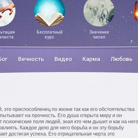
ьтация
Бесплатный
Значение
алиста
курс
чисел
Бог
Вечность
Видео
Карма
Любовь
, это приспособленец по жизни так как его обстоятельства
пытывают на прочность. Его душа открыта миру и он
т психические поля людей, зная кто чем дышит и как на нег
влиять. Каждое дело для него борьба и он эту борьбу
ет достигая успеха. Его отрицательная черта это