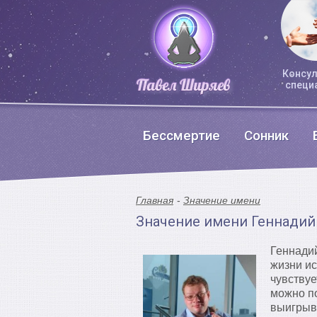
Консул
специ
Бессмертие
Сонник
Главная
Значение имени
Значение имени Геннадий
Геннадий
жизни ис
чувствуе
можно по
выигрыва