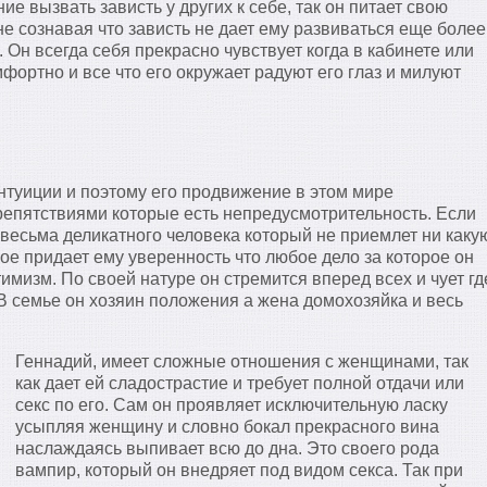
ие вызвать зависть у других к себе, так он питает свою
не сознавая что зависть не дает ему развиваться еще более
 Он всегда себя прекрасно чувствует когда в кабинете или
фортно и все что его окружает радуют его глаз и милуют
интуиции и поэтому его продвижение в этом мире
епятствиями которые есть непредусмотрительность. Если
ак весьма деликатного человека который не приемлет ни каку
ое придает ему уверенность что любое дело за которое он
тимизм. По своей натуре он стремится вперед всех и чует гд
 В семье он хозяин положения а жена домохозяйка и весь
Геннадий, имеет сложные отношения с женщинами, так
как дает ей сладострастие и требует полной отдачи или
секс по его. Сам он проявляет исключительную ласку
усыпляя женщину и словно бокал прекрасного вина
наслаждаясь выпивает всю до дна. Это своего рода
вампир, который он внедряет под видом секса. Так при