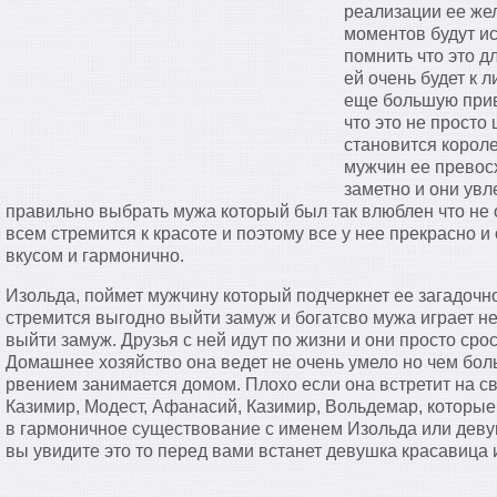
реализации ее же
моментов будут ис
помнить что это д
ей очень будет к 
еще большую прив
что это не просто 
становится корол
мужчин ее превос
заметно и они увл
правильно выбрать мужа который был так влюблен что не 
всем стремится к красоте и поэтому все у нее прекрасно и
вкусом и гармонично.
Изольда, поймет мужчину который подчеркнет ее загадочн
стремится выгодно выйти замуж и богатсво мужа играет н
выйти замуж. Друзья с ней идут по жизни и они просто срос
Домашнее хозяйство она ведет не очень умело но чем бол
рвением занимается домом. Плохо если она встретит на 
Казимир, Модест, Афанасий, Казимир, Вольдемар, которые
в гармоничное существование с именем Изольда или дев
вы увидите это то перед вами встанет девушка красавица 