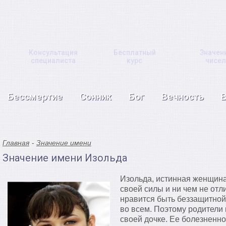
Консультация
Бесплатный
Значен
специалиста
курс
чисел
Бессмертие
Сонник
Бог
Вечность
Главная
Значение имени
Значение имени Изольда
Изольда, истинная женщина 
своей силы и ни чем не отл
нравится быть беззащитной
во всем. Поэтому родители 
своей дочке. Ее болезненно