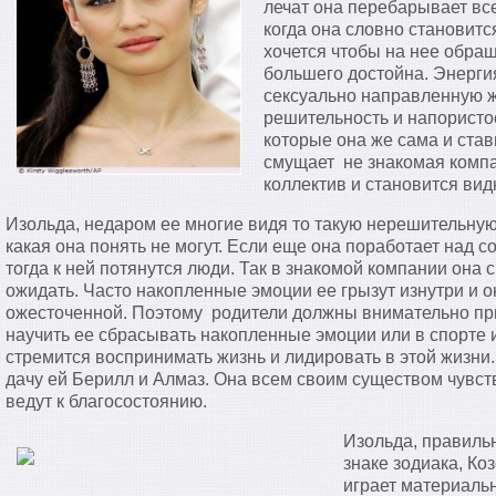
лечат она перебарывает все
когда она словно становит
хочется чтобы на нее обращ
большего достойна. Энерги
сексуально направленную ж
решительность и напористо
которые она же сама и став
смущает не знакомая компа
коллектив и становится вид
Изольда, недаром ее многие видя то такую нерешительную
какая она понять не могут. Если еще она поработает над с
тогда к ней потянутся люди. Так в знакомой компании она 
ожидать. Часто накопленные эмоции ее грызут изнутри и 
ожесточенной. Поэтому родители должны внимательно при
научить ее сбрасывать накопленные эмоции или в спорте и
стремится воспринимать жизнь и лидировать в этой жизн
дачу ей Берилл и Алмаз. Она всем своим существом чувств
ведут к благосостоянию.
Изольда, правиль
знаке зодиака, Ко
играет материальн