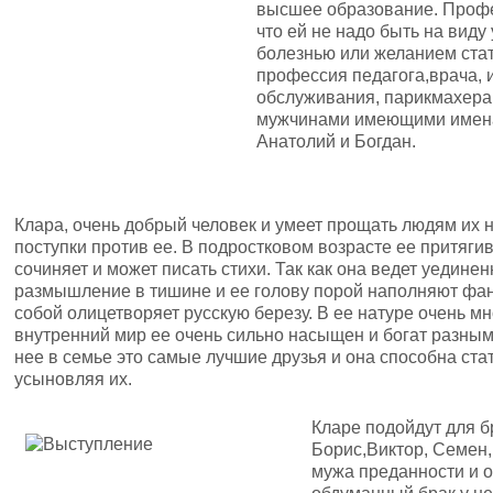
высшее образование. Профе
что ей не надо быть на виду 
болезнью или желанием стат
профессия педагога,врача, 
обслуживания, парикмахера
мужчинами имеющими имена
Анатолий и Богдан.
Клара, очень добрый человек и умеет прощать людям их 
поступки против ее. В подростковом возрасте ее притяги
сочиняет и может писать стихи. Так как она ведет уедине
размышление в тишине и ее голову порой наполняют фан
собой олицетворяет русскую березу. В ее натуре очень мн
внутренний мир ее очень сильно насыщен и богат разным
нее в семье это самые лучшие друзья и она способна ст
усыновляя их.
Кларе подойдут для 
Борис,Виктор, Семен,
мужа преданности и он