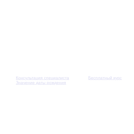
Консультация специалиста
Бесплатный курс
Значение даты рождения
© 2013 - 2026 — Через тернии к звёздам. Все права защ