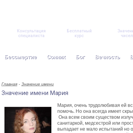
Консультация
Бесплатный
Значен
специалиста
курс
чисел
Бессмертие
Сонник
Бог
Вечность
Главная
Значение имени
Значение имени Мария
Мария, очень трудолюбивая ей вс
помочь. Но она всегда имеет скр
Она всем своим существом излуча
санитаркой, медсестрой или прос
выпадает не мало испытаний но о