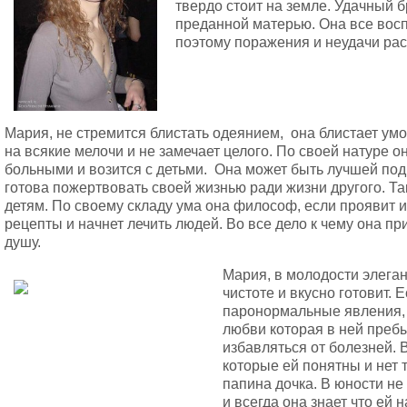
твердо стоит на земле. Удачный б
преданной матерью. Она все восп
поэтому поражения и неудачи рас
Мария, не стремится блистать одеянием, она блистает у
на всякие мелочи и не замечает целого. По своей натуре о
больными и возится с детьми. Она может быть лучшей подр
готова пожертвовать своей жизнью ради жизни другого. Та
детям. По своему складу ума она философ, если проявит и
рецепты и начнет лечить людей. Во все дело к чему она п
душу.
Мария, в молодости элеган
чистоте и вкусно готовит. 
паронормальные явления, 
любви которая в ней преб
избавляться от болезней. 
которые ей понятны и нет 
папина дочка. В юности не
и всегда она знает что ей 