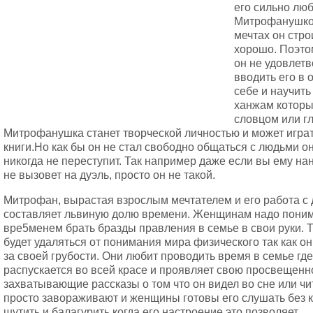
его сильно люб
Митрофанушкой
мечтах он стро
хорошо. Поэто
он не удовлетв
вводить его в 
себе и научить
ханжам которы
словцом или гл
Митрофанушка станет творческой личностью и может играт
книги.Но как бы он не стал свободно общаться с людьми о
никогда не переступит. Так например даже если вы ему на
не вызовет на дуэль, просто он не такой.
Митрофан, вырастая взрослым мечтателем и его работа 
составляет львиную долю времени. Женщинам надо понима
вре5менем брать бразды правления в семье в свои руки.
будет удаляться от понимания мира физического так как он
за своей грубости. Они любит проводить время в семье где
распускается во всей красе и проявляет свою просвещенно
захватывающие рассказы о том что он видел во сне или ч
просто завораживают и женщины готовы его слушать без к
шутить и балагурить когда его настроение это позволяет.