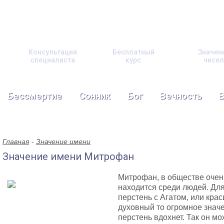
Консультация
Бесплатный
Значен
специалиста
курс
чисел
Бессмертие
Сонник
Бог
Вечность
Главная
Значение имени
Значение имени Митрофан
Митрофан, в обществе очен
находится среди людей. Дл
перстень с Агатом, или кра
духовный то огромное значе
перстень вдохнет. Так он мо