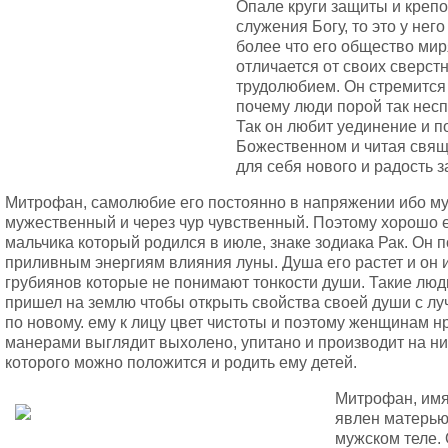
Опале круги защиты и крепо
служения Богу, то это у нег
более что его общество мир
отличается от своих сверс
трудолюбием. Он стремится
почему люди порой так нес
Так он любит уединение и п
Божественном и читая свящ
для себя нового и радость з
Митрофан, самолюбие его постоянно в напряжении ибо му
мужественный и через чур чувственный. Поэтому хорошо 
мальчика который родился в июле, знаке зодиака Рак. Он
приливным энергиям влияния луны. Душа его растет и он 
грубиянов которые не понимают тонкости души. Такие люд
пришел на землю чтобы открыть свойства своей души с л
по новому. ему к лицу цвет чистоты и поэтому женщинам нр
манерами выглядит выхолено, упитано и производит на ни
которого можно положится и родить ему детей.
Митрофан, имя
явлен матерью
мужском теле.