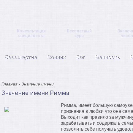
Консультация
Бесплатный
Значен
специалиста
курс
чисел
Бессмертие
Сонник
Бог
Вечность
Главная
Значение имени
Значение имени Римма
Римма, имеет большую самоувер
признания в любви что она сам
Выходит как правило за мужчин
зарабатывать и содержать семь
позволить себе получать удовол