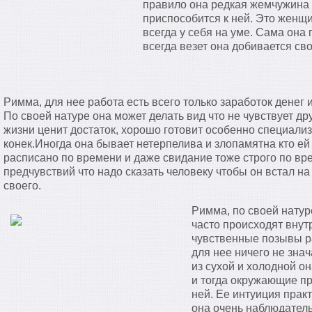
правило она редкая жемчужина 
приспособится к ней. Это женщи
всегда у себя на уме. Сама она 
всегда везет она добивается сво
Римма, для нее работа есть всего только заработок денег и
По своей натуре она может делать вид что не чувствует дру
жизни ценит достаток, хорошо готовит особенно специализ
конек.Иногда она бывает нетерпелива и злопамятна кто ей
расписано по времени и даже свидание тоже строго по вр
предчувствий что надо сказать человеку чтобы он встал на
своего.
Римма, по своей натур
часто происходят вну
чувственные позывы р
для нее ничего не знач
из сухой и холодной о
и тогда окружающие пр
ней. Ее интуиция прак
она очень наблюдатель