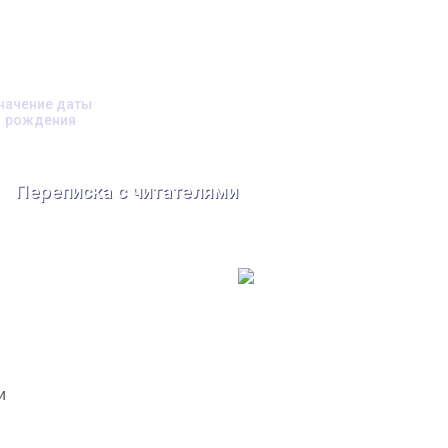
начение даты
рождения
Переписка с читателями
и