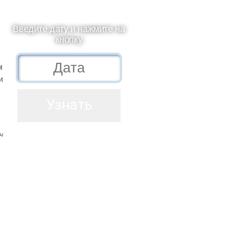
Введите дату и нажмите на
кнопку
м
и
ч