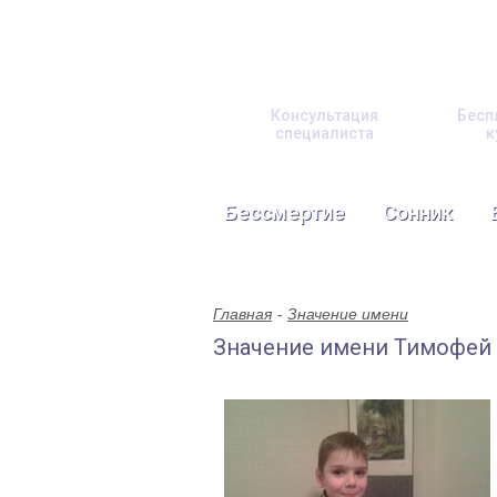
Консультация
Бесп
специалиста
к
Бессмертие
Сонник
Главная
Значение имени
Значение имени Тимофей