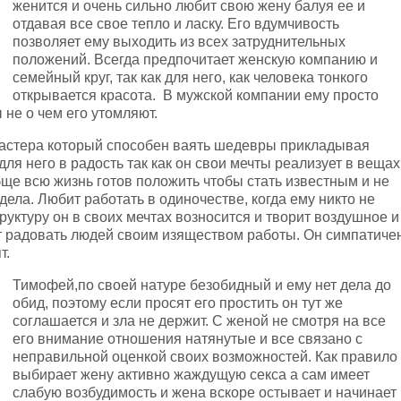
женится и очень сильно любит свою жену балуя ее и
отдавая все свое тепло и ласку. Его вдумчивость
позволяет ему выходить из всех затруднительных
положений. Всегда предпочитает женскую компанию и
семейный круг, так как для него, как человека тонкого
открывается красота. В мужской компании ему просто
не о чем его утомляют.
астера который способен ваять шедевры прикладывая
для него в радость так как он свои мечты реализует в вещах
обще всю жизнь готов положить чтобы стать известным и не
ела. Любит работать в одиночестве, когда ему никто не
уктуру он в своих мечтах возносится и творит воздушное и
ет радовать людей своим изяществом работы. Он симпатиче
т.
Тимофей,по своей натуре безобидный и ему нет дела до
обид, поэтому если просят его простить он тут же
соглашается и зла не держит. С женой не смотря на все
его внимание отношения натянутые и все связано с
неправильной оценкой своих возможностей. Как правило
выбирает жену активно жаждущую секса а сам имеет
слабую возбудимость и жена вскоре остывает и начинает