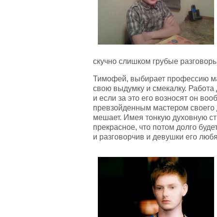
скучно слишком грубые разговоры 
Тимофей, выбирает профессию м
свою выдумку и смекалку. Работа 
и если за это его возносят он во
превзойденным мастером своего д
мешает. Имея тонкую духовную стр
прекрасное, что потом долго буд
и разговорчив и девушки его любя