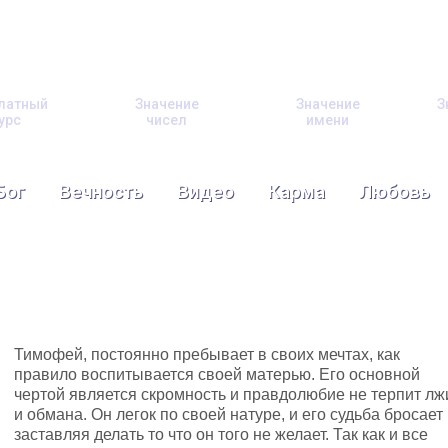
латный
Значение
Значение
З
урс
чисел
имени
Бог
Вечность
Видео
Карма
Любовь
Тимофей, постоянно пребывает в своих мечтах, как
правило воспитывается своей матерью. Его основной
чертой является скромность и правдолюбие не терпит лж
и обмана. Он легок по своей натуре, и его судьба бросает
заставляя делать то что он того не желает. Так как и все