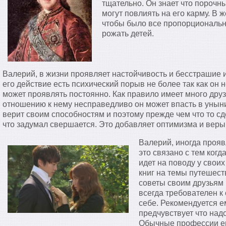
тщательно. Он знает что порочн
могут повлиять на его карму. В
чтобы было все пропорционально
рожать детей.
Валерий, в жизни проявляет настойчивость и бесстрашие 
его действие есть психический порыв не более так как он н
может проявлять постоянно. Как правило имеет много друз
отношению к нему несправедливо он может впасть в уныни
верит своим способностям и поэтому прежде чем что то сд
что задумал свершается. Это добавляет оптимизма и веры
Валерий, иногда прояв
это связано с тем когд
идет на поводу у своих
книг на темы путешест
советы своим друзьям 
всегда требователен к
себе. Рекомендуется ем
предчувствует что надо
Обычные профессии его