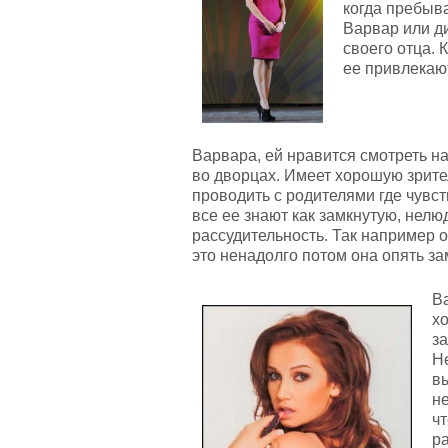
когда пребыв
Варвар или ди
своего отца. 
ее привлекаю
Варвара, ей нравится смотреть н
во дворцах. Имеет хорошую зрите
проводить с родителями где чувс
все ее знают как замкнутую, нел
рассудительность. Так например 
это ненадолго потом она опять за
В
х
за
Н
вы
н
чт
р