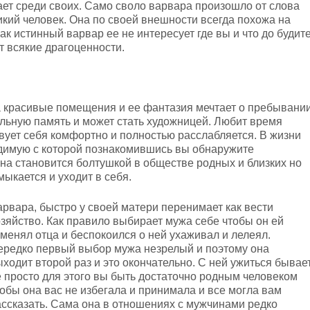
ает среди своих. Само своло варвара произошло от слова
кий человек. Она по своей внешности всегда похожа на
Как истинный варвар ее не интересует где вы и что до будит
т всякие драгоценности.
а красивые помещения и ее фантазия мечтает о пребывани
льную память и может стать художницей. Любит время
твует себя комфортно и полностью расслабляется. В жизни
юдимую с которой познакомившись вы обнаружите
она становится болтушкой в обществе родных и близких но
мыкается и уходит в себя.
арвара, быстро у своей матери перенимает как вести
озяйство. Как правило выбирает мужа себе чтобы он ей
менял отца и беспокоился о ней ухаживал и лелеял.
ередко первый выбор мужа незрелый и поэтому она
ходит второй раз и это окончательно. С ней ужиться бывае
е просто для этого вы быть достаточно родным человеком
обы она вас не избегала и принимала и все могла вам
ассказать. Сама она в отношениях с мужчинами редко