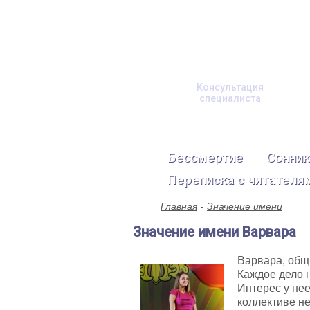
Консультация
специалиста
Бессмертие
Сонник
Переписка с читателя
Главная
Значение имени
Значение имени Варвара
Варвара, общ
Каждое дело н
Интерес у нее
коллективе не