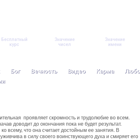
Бесплатный
Значение
Значение
курс
чисел
имени
Бог
Вечность
Видео
Карма
Любо
ми
ительная проявляет скромность и трудолюбие во всем.
ачав доводит до окончания пока не будет результат.
 ко всему, что она считает достойным ее занятия. В
уживчива в силу своего воинствующего духа и смиряет его