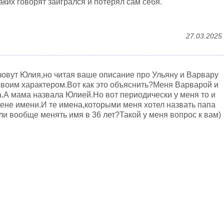
таких говорят заигрался и потерял сам себя.
27.03.2025
зовут Юлия,но читая ваше описание про Ульяну и Варвару
своим характером.Вот как это объяснить?Меня Варварой и
а.А мама назвала Юлией.Но вот периодически у меня то и
ене имени.И те имена,которыми меня хотел назвать папа
ли вообще менять имя в 36 лет?Такой у меня вопрос к вам)