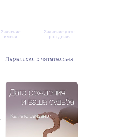
Значение
Значение даты
имени
рождения
Переписка с читателями
т