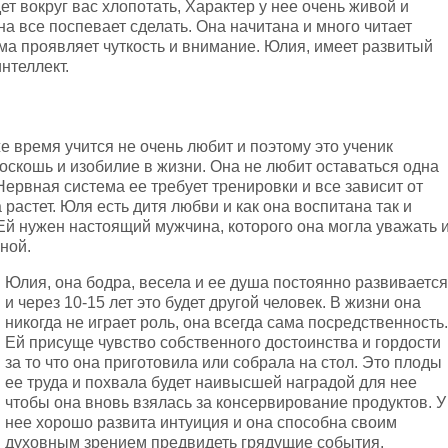
дет вокруг вас хлопотать, Характер у нее очень живой и
на все поспевает сделать. Она начитана и много читает
ама проявляет чуткость и внимание. Юлия, имеет развитый
нтеллект.
е время учится не очень любит и поэтому это ученик
оскошь и изобилие в жизни. Она не любит оставаться одна
Нервная система ее требует тренировки и все зависит от
 растет. Юля есть дитя любви и как она воспитана так и
Ей нужен настоящий мужчина, которого она могла уважать 
ной.
Юлия, она бодра, весела и ее душа постоянно развивается
и через 10-15 лет это будет другой человек. В жизни она
никогда не играет роль, она всегда сама посредственность.
Ей присуще чувство собственного достоинства и гордости
за то что она приготовила или собрала на стол. Это плоды
ее труда и похвала будет наивысшей наградой для нее
чтобы она вновь взялась за консервирование продуктов. У
нее хорошо развита интуиция и она способна своим
духовным зрением предвидеть грядущие события.