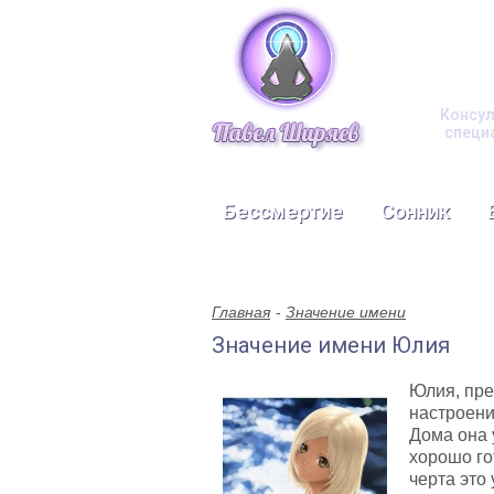
Консул
специ
Бессмертие
Сонник
Главная
Значение имени
Значение имени Юлия
Юлия, пре
настроени
Дома она 
хорошо го
черта это