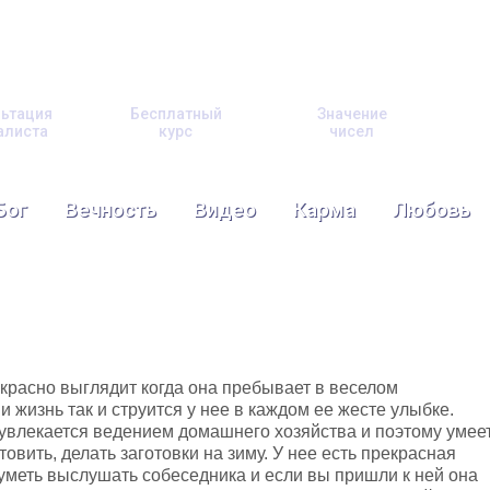
ьтация
Бесплатный
Значение
алиста
курс
чисел
Бог
Вечность
Видео
Карма
Любовь
красно выглядит когда она пребывает в веселом
и жизнь так и струится у нее в каждом ее жесте улыбке.
увлекается ведением домашнего хозяйства и поэтому умее
товить, делать заготовки на зиму. У нее есть прекрасная
 уметь выслушать собеседника и если вы пришли к ней она