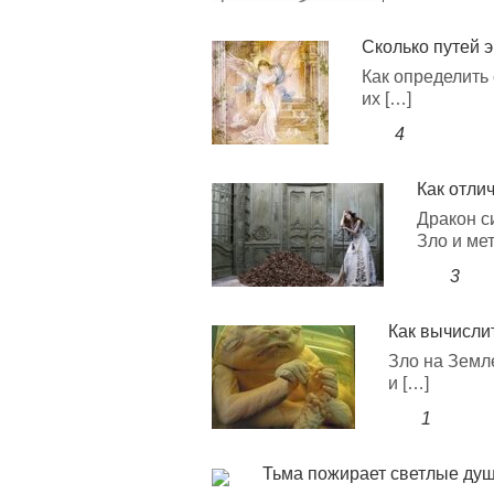
Сколько путей 
Как определить 
их […]
4
Как отли
Дракон с
Зло и ме
3
Как вычисли
Зло на Земл
и […]
1
Тьма пожирает светлые души