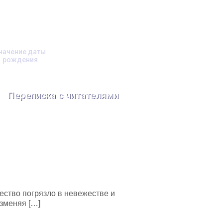
начение даты
рождения
Переписка с читателями
ество погрязло в невежестве и
зменяя […]