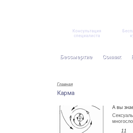
Консультация
Бесп
специалиста
к
Бессмертие
Сонник
Главная
Карма
А вы знае
Сексуаль
многосло
11