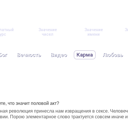
латный
Значение
Значение
З
урс
чисел
имени
Бог
Вечность
Видео
Карма
Любовь
те, что значит половой акт?
ная революция принесла нам извращения в сексе. Человеч
вии. Порою элементарное слово трактуется совсем иначе и