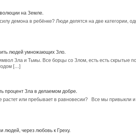
эволюции на Земле.
силу демона в ребёнке? Люди делятся на две категории, од
чить людей умножающих Зло.
имвол Зла и Тьмы. Все борцы со Злом, есть есть скрытые п
тодом […]
ть процент Зла в делаемом добре.
е растет или пребывает в равновесии? Все мы привыкли и к
 людей, через любовь к Греху.