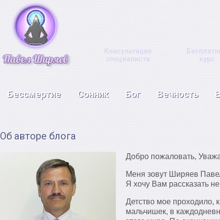
Консультация
Бесплатн
специалиста
курс
Бессмертие
Сонник
Бог
Вечность
Об авторе блога
Добро пожаловать, Уваж
Меня зовут Ширяев Павел
Я хочу Вам рассказать не
Детство мое проходило, ка
мальчишек, в каждодневн