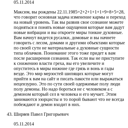
05.11.2014
Максим, вы рождены 22.11.1985=2+2+1+1+1+9+8+5=28,
что говорит основная задача изменение кармы и переход
на новый уровень. Так вы развив свое сознание можете
подняться и понять новые ощущения которые вам дадут
новые вибрации и вы откроете миры тонкие духовные.
Вам начнут видется русалки, домовые и вы начнете
говорить с лесом, домами и другими объектами которые
по своей сути не материальные а духовные сущности
типа облачков. Понимание этого тоже придет к вам
после расширения сознания. Так если вы не приступите
к снижению власти греха, вы его увеличите и
опуститесь в миры нижние где грязь и вонь и гады
везде. Это мир мерзостей шипящих которые могут
прийти к вам на сайт и писать пакости или выражаться
нецензурно. Это по сути своей одержимые полу люди
полу демоны. Но надо бороться не с человеком а с
демоном который сел в человека и его мучает. Этим
занимаются эзорцисты и то порой бывают что не всегда
побеждают и демон входит в них.
Ширяев Павел Григорьевич
05.11.2014