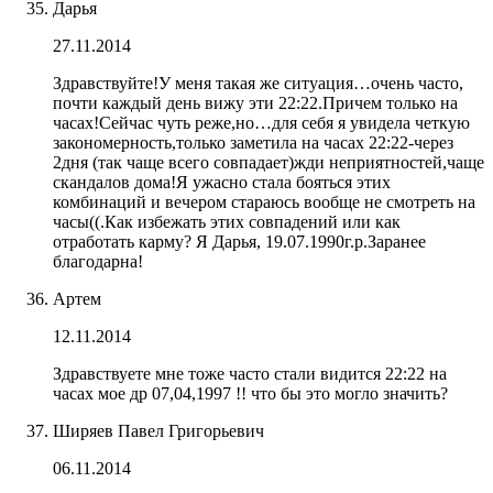
Дарья
27.11.2014
Здравствуйте!У меня такая же ситуация…очень часто,
почти каждый день вижу эти 22:22.Причем только на
часах!Сейчас чуть реже,но…для себя я увидела четкую
закономерность,только заметила на часах 22:22-через
2дня (так чаще всего совпадает)жди неприятностей,чаще
скандалов дома!Я ужасно стала бояться этих
комбинаций и вечером стараюсь вообще не смотреть на
часы((.Как избежать этих совпадений или как
отработать карму? Я Дарья, 19.07.1990г.р.Заранее
благодарна!
Артем
12.11.2014
Здравствуете мне тоже часто стали видится 22:22 на
часах мое др 07,04,1997 !! что бы это могло значить?
Ширяев Павел Григорьевич
06.11.2014