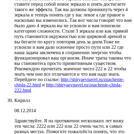
ставите перед собой новое зеркало и опять достигаете
такого же эффекта. Так вы должны проникнуть через 4
зеркала и теперь понять где у вас левое а где правое и
насколько вы изменились. Так вот числа говорят что вам
было дано 4 зеркала вы не усвоили и вам понизили
категорию сложности. Стали 3 зеркала или как прямой
путь становится окружностью или цирковой ареной и
вы бегаете по кругу повторяя день за днем.Тоже не
усвоили и вам дали освоение просто пути или 22 где
ваша задача заключена в сохранении энергии чтобы
функционировал ваш организм. Иначе траты таковы что
вы становитесь просто примитивным существом.
Рекомендую прочитать значение чисел 222 и 22 чтобы
знать чем они все отличаются и что вам надо знать.
Перейдите по ссылке;
http://shiryaevpavel.ru/znachenie-
chisla-22.html
и
http://shiryaevpavel.ru/znachenie-chisla-
222.html
Кирилл
08.12.2014
Здравствуйте. Я на протяжении нескольких лет вижу
эти числа: 2222 или 222 или 22 очень часто, в самых
разных местах. Помогите пожалуйста понять, что это