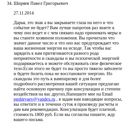
Ширяев Павел Григорьевич
27.11.2014
Дарья, это знак а вы закрываете глаза на него и что
событие не будет? Вам лучше напротив раз знаете к
чему оно ведет и с чем связано надо принимать меры и
вы станете хозяином положения. Вы прочитали что
значит данное число и что оно вас предупреждает что
ваша жизненная энергия на исходе. Так чтобы вас
зарядить к вам притягиваются разного рода
неприятности и скандалы и вы психической энергией
подзаряжаетесь и можете обслуживать свое физическое
тело.Если этого не будет то вы просто тяжело заболеете
и будете болеть пока не восстановите энергию. Но
скандалы это путь к вампиризму и для более
подробного рассмотрения вашей ситуации предлагаю
найти основную причину при консультации и степени
воздействия на вас других.Напишите мне на Email
pgshiryaev@yandex.ru
, я задам вам наводящие вопросы,
вы ответите и в течении суток я произведу расчеты и
дам вам рекомендации. Консультация будет платной,
стоимость 1800 руб. Если вы согласны пишите, жду
вашего письма.