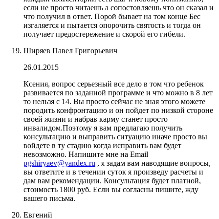
если не просто читаешь а сопостовляешь что он сказал и
что получил в ответ. Порой бывает на том конце Бес
изгаляется и пытается опорочить святость и тогда он
получает предостережение и скорой его гибели.
Ширяев Павел Григорьевич
26.01.2015
Ксения, вопрос серьезный все дело в том что ребенок
развивается по заданной программе и что можно в 8 лет
то нельзя с 14. Вы просто сейчас не зная этого можете
породить конфронтацию и он пойдет по низкой стороне
своей жизни и набрав карму станет просто
инвалидом.Поэтому я вам предлагаю получить
консультацию и выправить ситуацию иначе просто вы
войдете в ту стадию когда исправить вам будет
невозможно. Напишите мне на Email
pgshiryaev@yandex.ru
, я задам вам наводящие вопросы,
вы ответите и в течении суток я произведу расчеты и
дам вам рекомендации. Консультация будет платной,
стоимость 1800 руб. Если вы согласны пишите, жду
вашего письма.
Евгений