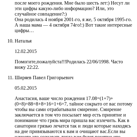
после моего рождения. Мне было шесть лет:) Несут ли
эти цифры какую-либо информацию? Или, это
случайное совпадение?:)
Она родилась 4 ноября 2001-го, я же, 5 октября 1995-го.
А наша мама — 4 октября 74го!:) Вот такие интересные
цифры…
Наталья
12.02.2015
Помогите,пожалуйста!!!Родилась 22/06/1998. Часто
вижу 22:22.
Ширяев Павел Григорьевич
05.02.2015
Анастасия, ваше число рождения 17.08=(1+7)+
(0+8)=88=8+8=16=1+6=7, тайное сокрыто от вас потому
чтобы вы сами отрабатывали смирение. Смирение
заключается в том что посылает мир есть принятие и
понимание что грязь мира пришла вас излечить. Как в
санатории грязью лечатся так и люди которые находясь
на дне привязываются к вам и очищают вас.Если вы
начнете это сознавать тогда вам будет понятно что