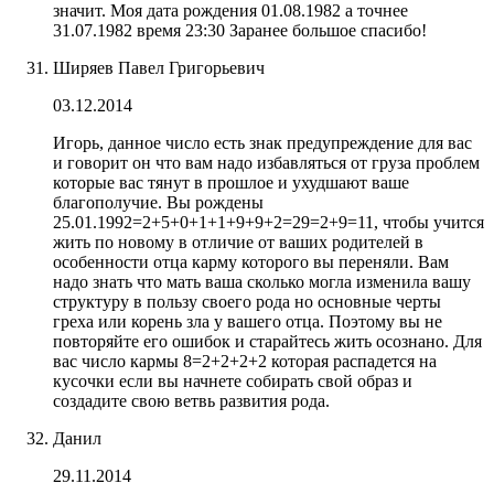
значит. Моя дата рождения 01.08.1982 а точнее
31.07.1982 время 23:30 Заранее большое спасибо!
Ширяев Павел Григорьевич
03.12.2014
Игорь, данное число есть знак предупреждение для вас
и говорит он что вам надо избавляться от груза проблем
которые вас тянут в прошлое и ухудшают ваше
благополучие. Вы рождены
25.01.1992=2+5+0+1+1+9+9+2=29=2+9=11, чтобы учится
жить по новому в отличие от ваших родителей в
особенности отца карму которого вы переняли. Вам
надо знать что мать ваша сколько могла изменила вашу
структуру в пользу своего рода но основные черты
греха или корень зла у вашего отца. Поэтому вы не
повторяйте его ошибок и старайтесь жить осознано. Для
вас число кармы 8=2+2+2+2 которая распадется на
кусочки если вы начнете собирать свой образ и
создадите свою ветвь развития рода.
Данил
29.11.2014