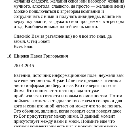
желания сладкого, желания секса или наоборот, желания
мучного, алкоголя, сладкого, да просто — желание лени)
Можно подключаться к эгрегорам компаний и
сотрудничать с ними и получать дивиденды, влиять на
верхушку власти, загружать свои программы в эгрегоры
и т.д. Вообщем возможностей очень много.
Спасибо Вам за разъяснения:) но я всё это знал, да
забыл. Отец Зовёт!
Всех Благ.
Ширяев Павел Григорьевич
26.01.2015
Евгений, источник информационное поле, неужели вам
все еще непонятно. Я уже 12 лет не предаюсь чтению а
чисто информацию беру и все. Кто не верит тот есть
Фома. Кто понимает что это правда тот уже
приблизился к святости и новым возможностям. Потом
поймите в ответе есть диалог того с кем я говорю и для
кого и если кто иной читает он может что то не понять.
Это обычное, явление, когда говорят если говорят двое
то Бог присутствует между ними. В данный момент
присутствует между вами и мной. Поймите еще что
каждый комментарий есть шаг к новому пониманию,