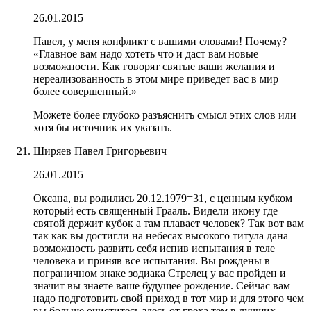
26.01.2015
Павел, у меня конфликт с вашими словами! Почему?
«Главное вам надо хотеть что и даст вам новые
возможности. Как говорят святые ваши желания и
нереализованность в этом мире приведет вас в мир
более совершенный.»
Можете более глубоко разъяснить смысл этих слов или
хотя бы источник их указать.
Ширяев Павел Григорьевич
26.01.2015
Оксана, вы родились 20.12.1979=31, с ценным кубком
который есть священный Грааль. Видели икону где
святой держит кубок а там плавает человек? Так вот вам
так как вы достигли на небесах высокого титула дана
возможность развить себя испив испытания в теле
человека и приняв все испытания. Вы рождены в
пограничном знаке зодиака Стрелец у вас пройден и
значит вы знаете ваше будущее рождение. Сейчас вам
надо подготовить свой приход в тот мир и для этого чем
вы больше очиститесь здесь от греха тем в лучших