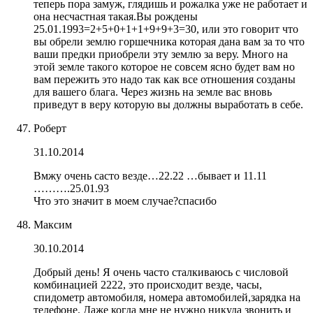
теперь пора замуж, глядишь и рожалка уже не работает и
она несчастная такая.Вы рождены
25.01.1993=2+5+0+1+1+9+9+3=30, или это говорит что
вы обрели землю горшечника которая дана вам за то что
ваши предки приобрели эту землю за веру. Много на
этой земле такого которое не совсем ясно будет вам но
вам пережить это надо так как все отношения созданы
для вашего блага. Через жизнь на земле вас вновь
приведут в веру которую вы должны выработать в себе.
Роберт
31.10.2014
Вмжу очень састо везде…22.22 …бывает и 11.11
……….25.01.93
Что это значит в моем случае?спасибо
Максим
30.10.2014
Добрый день! Я очень часто сталкиваюсь с числовой
комбинацией 2222, это происходит везде, часы,
спидометр автомобиля, номера автомобилей,зарядка на
телефоне. Даже когда мне не нужно никуда звонить и