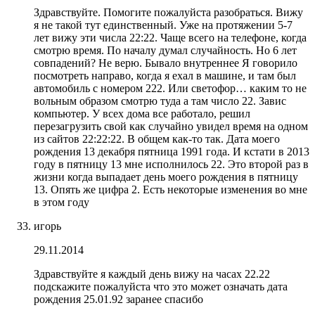
Здравствуйте. Помогите пожалуйста разобраться. Вижу
я не такой тут единственный. Уже на протяжении 5-7
лет вижу эти числа 22:22. Чаще всего на телефоне, когда
смотрю время. По началу думал случайность. Но 6 лет
совпадений? Не верю. Бывало внутреннее Я говорило
посмотреть направо, когда я ехал в машине, и там был
автомобиль с номером 222. Или светофор… каким то не
вольным образом смотрю туда а там число 22. Завис
компьютер. У всех дома все работало, решил
перезагрузить свой как случайно увидел время на одном
из сайтов 22:22:22. В общем как-то так. Дата моего
рождения 13 декабря пятница 1991 года. И кстати в 2013
году в пятницу 13 мне исполнилось 22. Это второй раз в
жизни когда выпадает день моего рождения в пятницу
13. Опять же цифра 2. Есть некоторые изменения во мне
в этом году
игорь
29.11.2014
Здравствуйте я каждый день вижу на часах 22.22
подскажите пожалуйста что это может означать дата
рождения 25.01.92 заранее спасибо