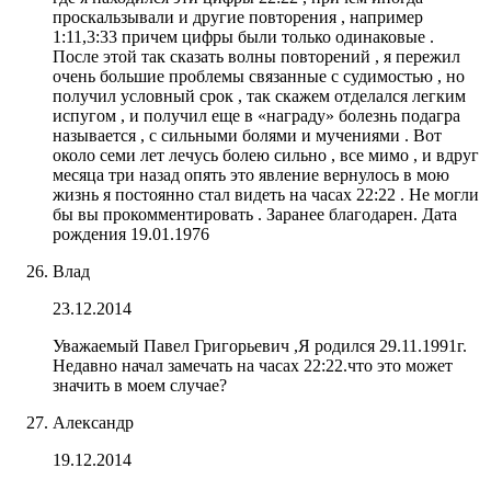
проскальзывали и другие повторения , например
1:11,3:33 причем цифры были только одинаковые .
После этой так сказать волны повторений , я пережил
очень большие проблемы связанные с судимостью , но
получил условный срок , так скажем отделался легким
испугом , и получил еще в «награду» болезнь подагра
называется , с сильными болями и мучениями . Вот
около семи лет лечусь болею сильно , все мимо , и вдруг
месяца три назад опять это явление вернулось в мою
жизнь я постоянно стал видеть на часах 22:22 . Не могли
бы вы прокомментировать . Заранее благодарен. Дата
рождения 19.01.1976
Влад
23.12.2014
Уважаемый Павел Григорьевич ,Я родился 29.11.1991г.
Недавно начал замечать на часах 22:22.что это может
значить в моем случае?
Александр
19.12.2014