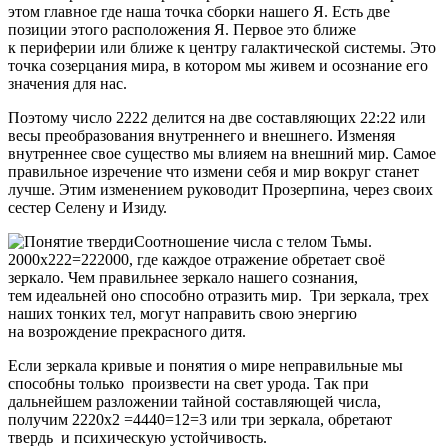
этом главное где наша точка сборки нашего Я. Есть две
позиции этого расположения Я. Первое это ближе
к периферии или ближе к центру галактической системы. Это
точка созерцания мира, в котором мы живем и осознание его
значения для нас.
Поэтому число 2222 делится на две составляющих 22:22 или
весы преобразования внутреннего и внешнего. Изменяя
внутреннее свое существо мы влияем на внешний мир. Самое
правильное изречение что измени себя и мир вокруг станет
лучше. Этим изменением руководит Прозерпина, через своих
сестер Селену и Изиду.
Соотношение числа с телом Тьмы.
2000х222=222000, где каждое отражение обретает своё
зеркало. Чем правильнее зеркало нашего сознания,
тем идеальней оно способно отразить мир. Три зеркала, трех
наших тонких тел, могут направить свою энергию
на возрождение прекрасного дитя.
Если зеркала кривые и понятия о мире неправильные мы
способны только произвести на свет урода. Так при
дальнейшем разложении тайной составляющей числа,
получим 2220х2 =4440=12=3 или три зеркала, обретают
твердь и психическую устойчивость.