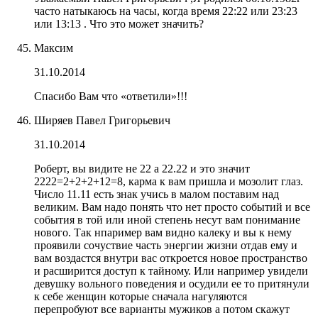
часто натыкаюсь на часы, когда время 22:22 или 23:23
или 13:13 . Что это может значить?
Максим
31.10.2014
Спасибо Вам что «ответили»!!!
Ширяев Павел Григорьевич
31.10.2014
Роберт, вы видите не 22 а 22.22 и это значит
2222=2+2+2+12=8, карма к вам пришла и мозолит глаз.
Число 11.11 есть знак учись в малом поставим над
великим. Вам надо понять что нет просто событий и все
события в той или иной степень несут вам понимание
нового. Так нпаример вам видно калеку и вы к нему
проявили сочуствие часть энергии жизни отдав ему и
вам воздастся внутри вас откроется новое пространство
и расширится доступ к тайному. Или например увидели
девушку вольного поведения и осудили ее то притянули
к себе женщин которые сначала нагуляются
перепробуют все варианты мужиков а потом скажут