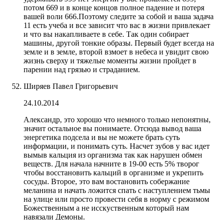
потом 669 и в конце концов полное падение и потеря
вашей воли 666.Поэтому следите за собой и ваша задача
11 есть учеба и все зависит что вас в жизни привлекает
и что вы накапливаете в себе. Так один собирает
машины, другой тонкие образы. Первый будет всегда на
земле и в земле, второй взмоет в небеса и увидит свою
жизнь сверху и тяжелые моменты жизни пройдет в
парении над грязью и страданием.
Ширяев Павел Григорьевич
24.10.2014
Александр, это хорошо что немного только непонятны,
значит остальное вы понимаете. Отсюда вывод ваша
энергетика подсела и вы не можете брать суть
информации, и понимать суть. Насчет зубов у вас идет
вымыв кальция из организма так как нарушен обмен
веществ. Для начала начните в 19-00 есть 5% творог
чтобы восстановить кальций в организме и укрепить
сосуды. Второе, это вам востановить собержание
меланина и начать ложится спать с наступлением тьмы
на улице или просто провести себя в норму с режимом
Божественным а не исскуственным который нам
навязали Демоны.