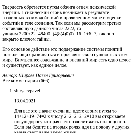
Твердость обретается путем обжига огнем психической
энергии. Психический огонь возникает в результате
различных взаимодействий в проявленном мире и оценке
событий в теле сознания. Так если мы рассмотрим третью
составляющую данного числа 2222, то
увидим 2200х22=48400=(4(8(4)0)0)=16=1+6=7, как оно
закрыто ключом тайны.
Его основное действие это поддержание системы понятий
позволяющих развиваться и проявлять свою сущность в этом
мире. Внутреннее содержание и внешний мир есть одно целое
и существует, как единое целое.
Автор: Ширяев Павел Григорьевич
Все комментарии (666)
shiryaevpavel
13.04.2021
Для вас это значит ечсли вы идете своим путем то
14+12+19+74=2 к числу 2+2+2+2+2=10 вы открываете
новую дорогу которая вам позволит жить полноценно.
Если вы будите на вторых ролях идя на поводу у других
карма съест ваше время жизни.