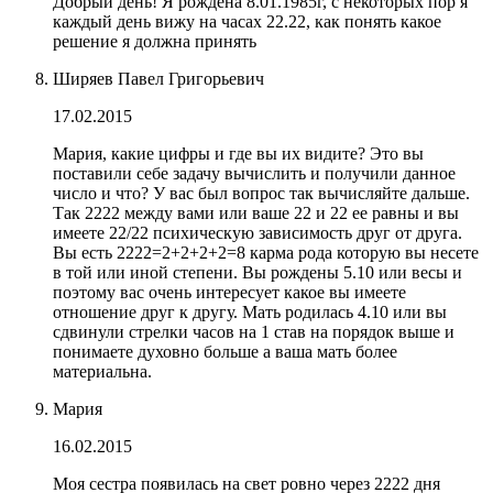
Добрый день! Я рождена 8.01.1985г, с некоторых пор я
каждый день вижу на часах 22.22, как понять какое
решение я должна принять
Ширяев Павел Григорьевич
17.02.2015
Мария, какие цифры и где вы их видите? Это вы
поставили себе задачу вычислить и получили данное
число и что? У вас был вопрос так вычисляйте дальше.
Так 2222 между вами или ваше 22 и 22 ее равны и вы
имеете 22/22 психическую зависимость друг от друга.
Вы есть 2222=2+2+2+2=8 карма рода которую вы несете
в той или иной степени. Вы рождены 5.10 или весы и
поэтому вас очень интересует какое вы имеете
отношение друг к другу. Мать родилась 4.10 или вы
сдвинули стрелки часов на 1 став на порядок выше и
понимаете духовно больше а ваша мать более
материальна.
Мария
16.02.2015
Моя сестра появилась на свет ровно через 2222 дня