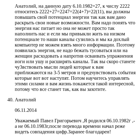
Анатолий, на данную дату 6.10.1982=27, к числу 2222
относитесь 2222+27=2247=22(4+7)=22(11), вы должны
повышать свой потенциал энергии так как вам дано
раскрыть свои новые возможности. Вам надо понять что
энергия нас питает но она не может просто так
наполнить нас и если мы привыкли жить на низком
потенциале то наши каналы сузились и мы ка дохлый
компьютер не можем взять много информации. Поэтому
появилась энергия, не надо бежать тусоваться или на
женщин расходовать а напротив осваивать упражнения
иоги или ушу и расширять каналы. Так вы скоро станете
чу3вствовать мысли людей которые к вам
приближаются на 3-5 метров и предчувствовать события
которые вот вот наступят. Потом научитесь управлять
этими силами и вам жизнь покажется такой интересной,
потому что все станет так, как вы захотите.
Анатолий
06.11.2014
Уважаемый Павел Григорьевич ,Я родился 06.10.1982г ,-
а не 06.10.1983г,после перевода времени начал реже
видеть совпадения цифр.Заранее благодарен!