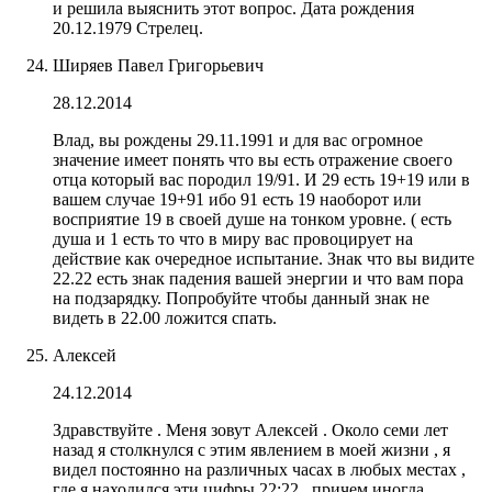
и решила выяснить этот вопрос. Дата рождения
20.12.1979 Стрелец.
Ширяев Павел Григорьевич
28.12.2014
Влад, вы рождены 29.11.1991 и для вас огромное
значение имеет понять что вы есть отражение своего
отца который вас породил 19/91. И 29 есть 19+19 или в
вашем случае 19+91 ибо 91 есть 19 наоборот или
восприятие 19 в своей душе на тонком уровне. ( есть
душа и 1 есть то что в миру вас провоцирует на
действие как очередное испытание. Знак что вы видите
22.22 есть знак падения вашей энергии и что вам пора
на подзарядку. Попробуйте чтобы данный знак не
видеть в 22.00 ложится спать.
Алексей
24.12.2014
Здравствуйте . Меня зовут Алексей . Около семи лет
назад я столкнулся с этим явлением в моей жизни , я
видел постоянно на различных часах в любых местах ,
где я находился эти цифры 22:22 , причем иногда