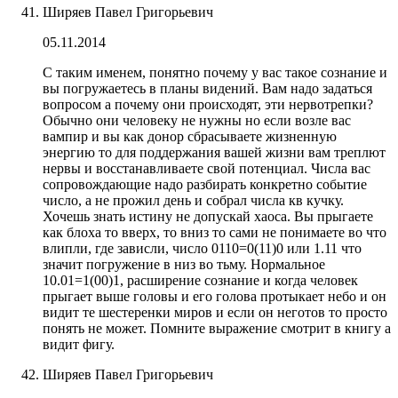
Ширяев Павел Григорьевич
05.11.2014
С таким именем, понятно почему у вас такое сознание и
вы погружаетесь в планы видений. Вам надо задаться
вопросом а почему они происходят, эти нервотрепки?
Обычно они человеку не нужны но если возле вас
вампир и вы как донор сбрасываете жизненную
энергию то для поддержания вашей жизни вам треплют
нервы и восстанавливаете свой потенциал. Числа вас
сопровождающие надо разбирать конкретно событие
число, а не прожил день и собрал числа кв кучку.
Хочешь знать истину не допускай хаоса. Вы прыгаете
как блоха то вверх, то вниз то сами не понимаете во что
влипли, где зависли, число 0110=0(11)0 или 1.11 что
значит погружение в низ во тьму. Нормальное
10.01=1(00)1, расширение сознание и когда человек
прыгает выше головы и его голова протыкает небо и он
видит те шестеренки миров и если он неготов то просто
понять не может. Помните выражение смотрит в книгу а
видит фигу.
Ширяев Павел Григорьевич