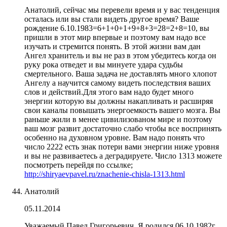
Анатолий, сейчас мы перевели время и у вас тенденция
осталась или вы стали видеть другое время? Ваше
рождение 6.10.1983=6+1+0+1+9+8+3=28=2+8=10, вы
пришли в этот мир впервые и поэтому вам надо все
изучать и стремится понять. В этой жизни вам дан
Ангел хранитель и вы не раз в этом убедитесь когда он
руку рока отведет и вы минуете удара судьбы
смертельного. Ваша задача не доставлять много хлопот
Ангелу а научится самому видеть последствия ваших
слов и действий.Для этого вам надо будет много
энергии которую вы должны накапливать и расширяя
свои каналы повышать энергоемкость вашего мозга. Вы
раньше жили в менее цивилизованом мире и поэтому
ваш мозг развит достаточно слабо чтобы все воспринять
особенно на духовном уровне. Вам надо понять что
число 2222 есть знак потери вами энергии ниже уровня
и вы не развиваетесь а деградируете. Число 1313 можете
посмотреть перейдя по ссылке;
http://shiryaevpavel.ru/znachenie-chisla-1313.html
Анатолий
05.11.2014
Уважаемый Павел Григорьевич ,Я родился 06.10.1982г