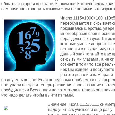
общаться скоро и вы станете таким же. Как человек находяс
сам начинает говорить языком этим не понимая что изрыга
Число 1115=1000+100+(10х5
переобувается и скрывает 
покрываясь шерстью, уверен
многообразия слов в основ
нераздельные звуки. Таких 
которые умные дворняжки ез
остановки и выходя идут по
данный знак то знайте вас 
открытыми глазами , а не с
сознает в том что все реаль
нет. Вы живете и поступаете
раз это делали и вам нравит
на яву есть во сне. Если перед вами проблема и вы сосре
поступали всегда и теперь расширяя свое сознание пытает
пробудились и Вселенная вас отметила и теперь она начина
что надо делать чтобы выйти из тьмы.
Значение числа 1115/5111, симметр
надо учиться, учиться и еще раз уч
отставание в развитии и вас контр