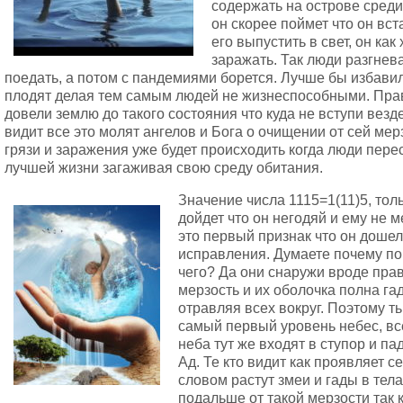
содержать на острове среди
он скорее поймет что он вст
его выпустить в свет, он как
заражать. Так люди разгнев
поедать, а потом с пандемиями борется. Лучше бы избавил
плодят делая тем самым людей не жизнеспособными. Прав
довели землю до такого состояния что куда не вступи везде
видит все это молят ангелов и Бога о очищении от сей ме
грязи и заражения уже будет происходить когда люди пере
лучшей жизни загаживая свою среду обитания.
Значение числа 1115=1(11)5, тол
дойдет что он негодяй и ему не 
это первый признак что он доше
исправления. Думаете почему пор
чего? Да они снаружи вроде прав
мерзость и их оболочка полна г
отравляя всех вокруг. Поэтому т
самый первый уровень небес, вс
неба тут же входят в ступор и п
Ад. Те кто видит как проявляет 
словом растут змеи и гады в тела
подальше от такой мерзости так 