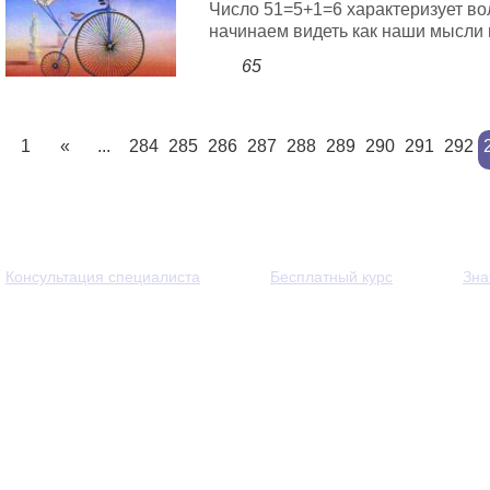
Число 51=5+1=6 характеризует во
начинаем видеть как наши мысли 
65
1
«
...
284
285
286
287
288
289
290
291
292
Консультация специалиста
Бесплатный курс
Зна
© 2013 - 2026 — Через тернии к звёздам. Все права защи