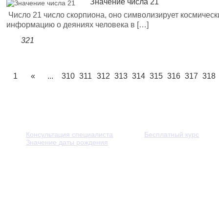
Значение числа 21
Число 21 число скорпиона, оно символизирует космическ
информацию о деяниях человека в […]
321
1
«
...
310
311
312
313
314
315
316
317
318
Консультация специалиста
Бесплатный курс
Значение даты рождения
© 2013 - 2026 — Через тернии к звёздам. Все права защ