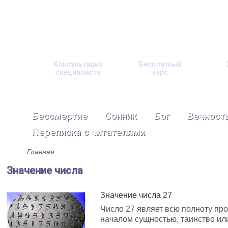
Консультация
Бесплатный
специалиста
курс
Бессмертие
Сонник
Бог
Вечност
Переписка с читателями
Главная
Значение числа
Значение числа 27
Число 27 являет всю полноту про
началом сущностью, таинство ил