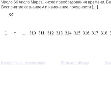
Число 66 число Марса, число преобразования времени. Бе
Восприятие сознанием и изменение полярности […]
60
1
«
...
310
311
312
313
314
315
316
317
318
Консультация специалиста
Бесплатный курс
Зна
© 2013 - 2026 — Через тернии к звёздам. Все права защи