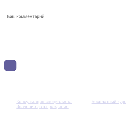
Консультация специалиста
Бесплатный курс
Значение даты рождения
© 2013 - 2026 — Через тернии к звёздам. Все права защ