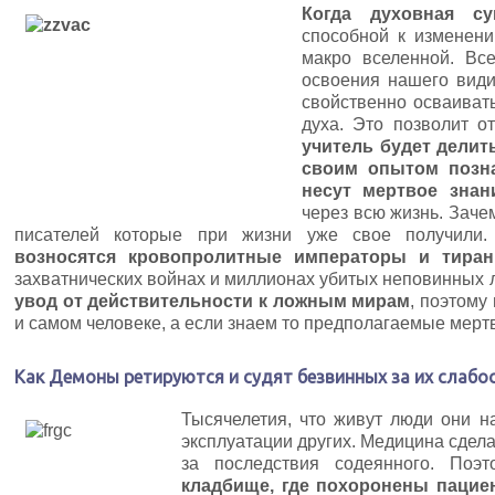
Когда духовная су
способной к изменени
макро вселенной. Вс
освоения нашего види
свойственно осваиват
духа. Это позволит о
учитель будет делит
своим опытом позн
несут мертвое знан
через всю жизнь. Заче
писателей которые при жизни уже свое получили.
возносятся кровопролитные императоры и тира
захватнических войнах и миллионах убитых неповинных
увод от действительности
к ложным мирам
, поэтому
и самом человеке, а если знаем то предполагаемые мерт
Как Демоны ретируются и судят безвинных за их слабос
Тысячелетия, что живут люди они на
эксплуатации других. Медицина сдела
за последствия содеянного. Поэ
кладбище, где похоронены пацие