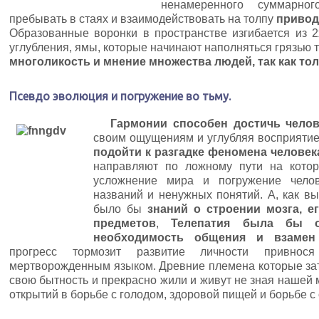
ненамеренного суммарно
пребывать в стаях и взаимодействовать на толпу
привод
Образованные воронки в пространстве изгибается из 
углубления, ямы, которые начинают наполняться грязью 
многоликость и мнение множества людей, так как тол
Псевдо эволюция и погружение во тьму.
Гармонии способен достичь челове
своим ощущениям и углубляя восприятие.
подойти к разгадке феномена человек
направляют по ложному пути на котор
усложнение мира и погружение чело
названий и ненужных понятий. А, как вы 
было бы
знаний о строении мозга, е
предметов
,
Телепатия была бы о
необходимость общения и взамен
прогресс тормозит развитие личности привно
мертворожденным языком. Древние племена которые зат
свою бытность и прекрасно жили и живут не зная нашей
открытий в борьбе с голодом, здоровой пищей и борьбе с