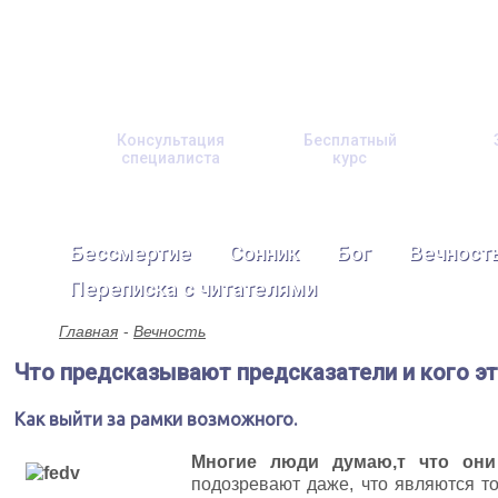
Консультация
Бесплатный
специалиста
курс
Бессмертие
Сонник
Бог
Вечност
Переписка с читателями
Главная
Вечность
Что предсказывают предсказатели и кого эт
Как выйти за рамки возможного.
Многие люди думаю,т что он
подозревают даже, что являются т