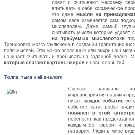
ловят и считывают. Человеку сво
впитывать в себя космическое прос
что даже
мысли не принадлежа
самом деле изменяется сам подхо
мыслеполям. Даже самый глупы
считывать мысли которые удивят 
на требуемые мыслепотоки
тру
Тренировка мозга заключена в создании гравитационног
поля мыслей. Эти макро вселенные или вихри наш мозг 
начинает считывать и пребывать на заданной волне.
которые слагают картины миров
и новых событий.
Толпа, тьма и её аналоги.
Сколько написано пр
мировосприятия нашими прод
никак,
каждое событие есть
событие катастрофы видит
повинен в этой катастр
переносят как предсказания
каждым Бог говорит и пока
натворил. Люди в мире вид