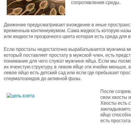
сопротивления среды.
Движение предусматривает вхождение в иные пространс
временным континиумумом. Сама жидкость которую назыв
или жидкости прозрачного цвета которая есть среда для
Если простаты недостаточно вырабатывается мужчина м
который поставляет простату в мужской член, есть предс
понимание для чего служат мужчине яйца. Если мы посмо
их ячеистую структуру, в левом яйце эти ячейки меньше,
левое яйцо есть детский сад или ясли где пребывает про
сперматозоидов до активной фазы.
После созрев
свои хвосты 
Хвосты есть 
закладываетс
яйцо способн
есть простата