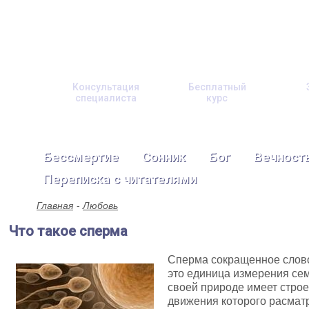
Консультация
Бесплатный
специалиста
курс
Бессмертие
Сонник
Бог
Вечност
Переписка с читателями
Главная
Любовь
Что такое сперма
Сперма сокращенное слово
это единица измерения се
своей природе имеет стро
движения которого расмат