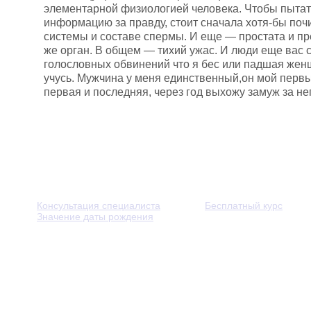
элементарной физиологией человека. Чтобы пытат
информацию за правду, стоит сначала хотя-бы поч
системы и составе спермы. И еще — простата и пре
же орган. В общем — тихий ужас. И люди еще вас 
голословных обвинений что я бес или падшая жен
учусь. Мужчина у меня единственный,он мой первый
первая и последняя, через год выхожу замуж за не
Консультация специалиста
Бесплатный курс
Значение даты рождения
© 2013 - 2026 — Через тернии к звёздам. Все права защ