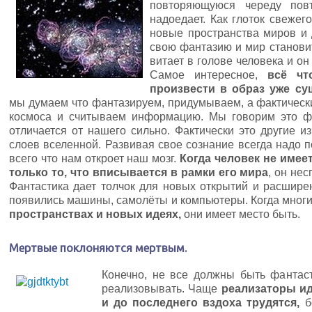
повторяющуюся череду пов
надоедает. Как глоток свеже
новые пространства миров и 
свою фантазию и мир станови
витает в голове человека и о
Самое интересное,
всё чт
произвести в образ уже с
мы думаем что фантазируем, придумываем, а фактическ
космоса и считываем информацию. Мы говорим это фа
отличается от нашего сильно. Фактически это другие и
слоев вселенной. Развивая свое сознание всегда надо 
всего что нам откроет наш мозг.
Когда человек не име
только то, что вписывается в рамки его мира
, он не
Фантастика дает толчок для новых открытий и расшире
появились машины, самолёты и компьютеры. Когда мног
пространствах и новых идеях,
они имеет место быть.
Мертвые поклоняются мертвым.
Конечно, не все должны быть фантаст
реализовывать. Чаще
реализаторы ид
и до последнего вздоха трудятся,
бо