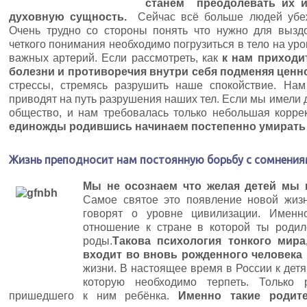
станем преодолевать их и
духовную сущность.
Сейчас всё больше людей убеж
Очень трудно со стороны понять что нужно для вызд
четкого понимания необходимо погрузиться в тело на ур
важных артерий. Если рассмотреть, как
к нам приходи
болезни и противоречия внутри себя подменяя ценн
стрессы, стремясь разрушить наше спокойствие. Нам
приводят на путь разрушения наших тел. Если мы имели 
общество, и нам требовалась только небольшая корре
единожды родившись начинаем постепенно умирать в
Жизнь преподносит нам постоянную борьбу с сомнениям
Мы не осознаем что желая детей мы 
Самое святое это появление новой жиз
говорят о уровне цивилизации. Имен
отношение к стране в которой ты роди
роды.
Такова психология тонкого мира
входит во вновь рожденного человека
жизни. В настоящее время в России к детя
которую необходимо терпеть. Только
пришедшего к ним ребёнка.
Именно такие родит