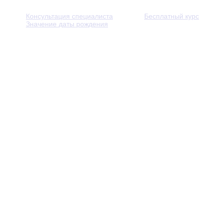
Консультация специалиста
Бесплатный курс
Значение даты рождения
© 2013 - 2026 — Через тернии к звёздам. Все права защ