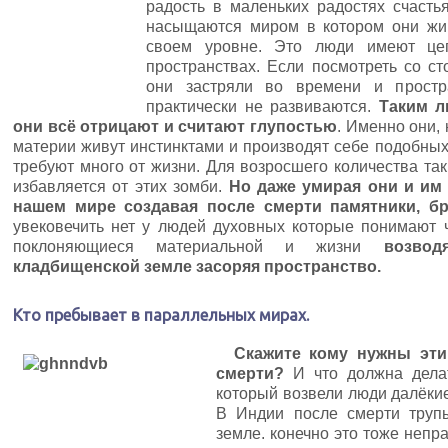
радость в маленьких радостях счасть
насыщаются миром в котором они жив
своем уровне. Это люди имеют це
пространствах. Если посмотреть со с
они застряли во времени и простр
практически не развиваются.
Таким л
они всё отрицают и считают глупостью
. Именно они,
материи живут инстинктами и производят себе подобных
требуют много от жизни. Для возросшего количества та
избавляется от этих зомби.
Но даже умирая они и им
нашем мире создавая после смерти памятники, б
увековечить нет у людей духовных которые понимают ч
поклоняющиеся материальной и жизни
возво
кладбищенской земле засоряя пространство.
Кто пребывает в параллельных мирах.
Скажите кому нужны эти 
смерти?
И что должна дела
который возвели люди далёкие
В Индии после смерти труп
земле. конечно это тоже непр