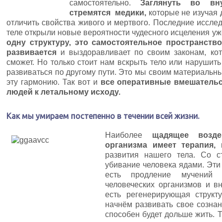
самостоятельно.
Заглянуть во вну
стремятся медики,
которые не изучая 
отличить свойства живого и мертвого. Последние иссле
теле открыли новые вероятности чудесного исцеления у
одну структуру, это самостоятельное пространств
развивается
и выздоравливает по своим законам, кот
сможет. Но только стоит нам вскрыть тело или нарушить
развиваться по другому пути. Это мы своим материальн
эту гармонию. Так вот и
все оперативные вмешательс
людей к летальному исходу.
Как мы умираем постепенно в течении всей жизни.
Наиболее
щадящее возде
организма имеет терапия,
к
развития нашего тела. Со 
убивание человека ядами. Эти 
есть продление мучений 
человеческих организмов и в
есть регенерирующая структ
начнём развивать свое сознан
способен будет дольше жить. 