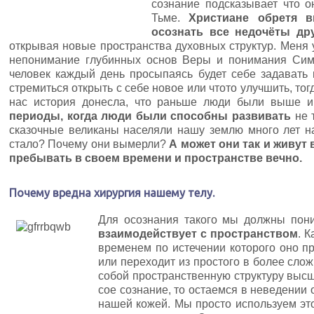
сознание подсказывает что о
Тьме.
Христиане обретя 
осознать все недочёты др
открывая новые пространства духовных структур. Меня 
непонимание глубинных основ Веры и понимания Симв
человек каждый день просыпаясь будет себе задавать 
стремиться открыть с себе новое или чтото улучшить, тог
нас история донесла, что раньше люди были выше и
периоды, когда люди были способны развивать
не т
сказочные великаны населяли нашу землю много лет на
стало? Почему они вымерли?
А может они так и живут 
пребывать в своем времени и пространстве вечно.
Почему вредна хирургия нашему телу.
Для осознания такого мы должны пон
взаимодействует с пространством
. 
временем по истечении которого оно п
или переходит из простого в более слож
собой пространственную структуру выс
сое сознание, то остаемся в неведении 
нашей кожей. Мы просто используем эт