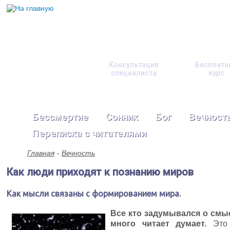
Консультация
Бесплатн
специалиста
курс
Бессмертие
Сонник
Бог
Вечност
Переписка с читателями
Главная
Вечность
Как люди приходят к познанию миров
Как мысли связаны с формированием мира.
Все кто задумывался о смыс
много читает думает.
Это 