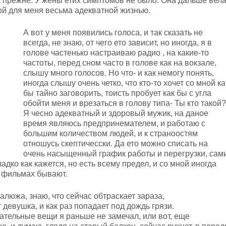
ак прежне. У жены етих симптомов не было. Она дальше вел
ой для меня весьма адекватной жизнью.
А вот у меня появились голоса, и так сказать не
всегда, не знаю, от чего ето зависит, но иногда, я в
голове частенько настраиваю радио , на какие-то
частоты, перед сном часто в голове как на вокзале,
слышу много голосов. Но что- и как немогу понять,
иногда слышу очень четко, что кто-то хочет со мной ка
бы тайно заговорить, тоисть пробует как бы с угла
обойти меня и врезаться в голову типа- Ты кто такой?
Я чесно адекватный и здоровый мужик, на даное
время являюсь предпринемателем, и работаю с
большим количеством людей, и к страноостям
отношусь скептичесски. Да ето можно списать на
очень насыщенный график работы и перегрузки, сам
ладко как кажется, но есть всему предел, и со мной иногда
в фильмах бывают.
калюжа, знаю, что сейчас обтраскает зараза,
девушка, и как раз попадает под дождь грязи.
ательные вещи я раньше не замечал, или вот, еще