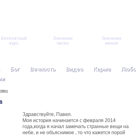
Бесплатный
Значение
Значение
курс
чисел
имени
Бог
Вечность
Видео
Карма
Любо
ми
лями
а
Здравствуйте, Павел.
Моя история начинается с февраля 2014
года,когда я начал замечать странные вещи на
небе, и не объяснимое , то что кажется порой