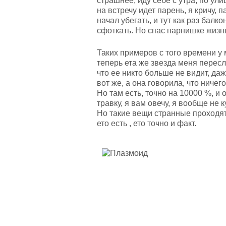
страшнее, иду себе с утра, по ули
на встречу идет парень, я кричу, п
начал убегать, и тут как раз балк
сфоткать. Но спас парнишке жизнь
Таких примеров с того времени у
теперь ета же звезда меня пересл
что ее никто больше не видит, да
вот же, а она говорила, что ничего
Но там есть, точно на 10000 %, и 
травку, я вам овечу, я вообще не к
Но такие вещи странные проходят, 
ето есть , ето точно и факт.