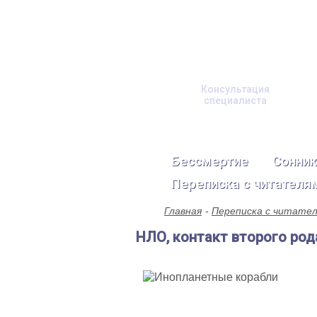
Консультация
специалиста
Бессмертие
Сонник
Переписка с читателя
Главная
Переписка с читате
НЛО, контакт второго род