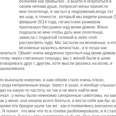
особняке как привычно , а выйти и искупаться в
своем летним душе, попросил жены принести
мне полотенце, я застыл в недоумении,когда тот
же шар, в точности , который мы видели раньше 2
февраля 2014 года, гиганстских размеров
проплывал бесшумно над моим домом. Жена
подошла ко мне чтобы дать мне полотенце,
зависла с поднятой головой в небо чтоб
рассмотреть чудо. Мы застыли на мгновенье, и ет
мгновенье казалось вечностью., и в позах как
велиться. Обьект очень медленно проплыл над моим домом
 точку через считанные секунды, мы с женой были в шоке
зговаривать друг с другом, хотя мысли рвались на волю, и
 зашкаливала.
дто выкачали енергию, и нам обоим стало очень плохо,
о рода неприличные вещи, трекст в ушах, я вообще слышал
ио на какую-то частоту, но так и не мого найти мне
ичал , у жены были немножко синхронные симптомы, но как
к у меня, она начала всего бояться, и вести себя как-бы за
ремя ети бредни ушли так же , как и появилвись внезапно 
. Я понял , что мне что-то в голове разблокировало, и я стал