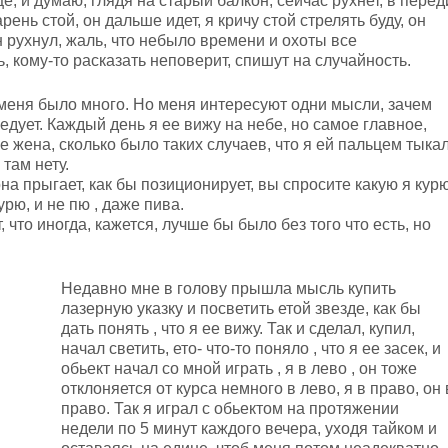
це, и думаю, глядя на старый балкон, сейчас рухнет, в перед
арень стой, он дальше идет, я кричу стой стрелять буду, он
он рухнул, жаль, что небыло времени и охоты все
, кому-то расказать неповерит, спишут на случайность.
 меня было много. Но меня интересуют одни мысли, зачем
едует. Каждый день я ее вижу на небе, но самое главное,
же жена, сколько было таких случаев, что я ей пальцем тыка
 там нету.
она прыгает, как бы позиционирует, вы спросите какую я кур
урю, и не пю , даже пива.
что иногда, кажется, лучше бы было без того что есть, но
Недавно мне в голову прышла мысль купить
лазерную указку и посветить етой звезде, как бы
дать понять , что я ее вижу. Так и сделал, купил,
начал светить, ето- что-то поняло , что я ее засек, и
обьект начал со мной играть , я в лево , он тоже
отклоняется от курса немного в лево, я в право, он 
право. Так я играл с обьектом на протяжении
недели по 5 минут каждого вечера, уходя тайком и