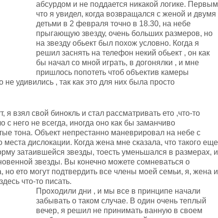
абсурдом и не поддается никакой логике. Первым
что я увидел, когда возвращался с женой и двумя
детьми в 2 февраля точно в 18.30, на небе
прыгающую звезду, очень больших размеров, но
на звезду обьект был похож условно. Когда я
решил заснять на телефон некий обьект , он как
бы начал со мной играть, в догонялки , и мне
пришлось попотеть чтоб объектив камеры
 не удивились , так как это для них была просто
 я взял свой бинокль и стал рассматривать ето ,что-то
 с него не всегда, иногда оно как бы заманчиво
ые тона. Объект непрестанно маневрировал на небе с
места дислокации. Когда жена мне сказала, что такого еще
орму затаившейся звезды, тоесть уменьшался в размерах, и
новенной звезды. Вы конечно можете сомневаться о
 но ето могут подтвердить все члены моей семьи, я, жена и
здесь что-то писать.
Проходили дни , и мы все в принципе начали
забывать о таком случае. В один очень теплый
вечер, я решил не принимать ванную в своем