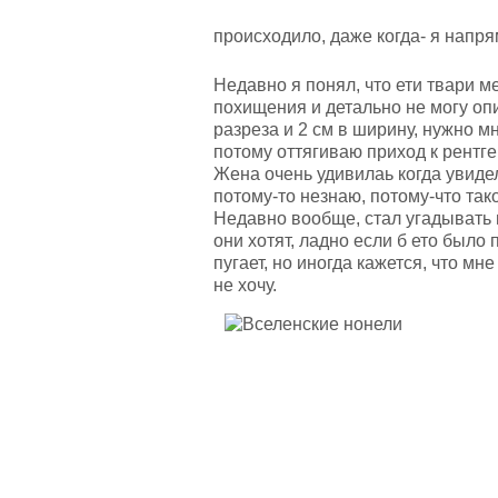
происходило, даже когда- я напря
Недавно я понял, что ети твари м
похищения и детально не могу опи
разреза и 2 см в ширину, нужно мн
потому оттягиваю приход к рентге
Жена очень удивилаь когда увидела
потому-то незнаю, потому-что так
Недавно вообще, стал угадывать 
они хотят, ладно если б ето было 
пугает, но иногда кажется, что мн
не хочу.