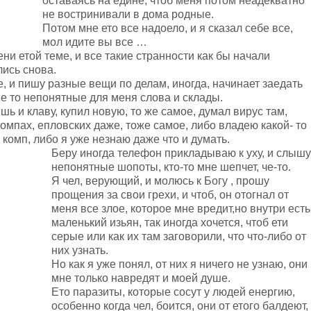
оставаясь на едине, чтоб меня потом неадекватно
не востринивали в дома родные.
Потом мне ето все надоело, и я сказал себе все,
мол идите вы все …
ени етой теме, и все такие странности как бы начали
лись снова.
е, и пишу разные вещи по делам, иногда, начинает заедать
ие то непонятные для меня слова и склады.
 и клаву, купил новую, то же самое, думал вирус там,
компах, епловских даже, тоже самое, либо владею какой- то
 комп, либо я уже незнаю даже что и думать.
Беру иногда телефон прикладываю к уху, и слышу
непонятные шопоты, кто-то мне шепчет, че-то.
Я чел, верующий, и молюсь к Богу , прошу
прощения за свои грехи, и чтоб, он отогнал от
меня все злое, которое мне вредит,но внутри есть
маленький изьян, так иногда хочется, чтоб ети
серые или как их там заговорили, что что-либо от
них узнать.
Но как я уже понял, от них я ничего не узнаю, они
мне только навредят и моей душе.
Ето паразиты, которые сосут у людей енергию,
особенно когда чел, боится, они от етого балдеют,