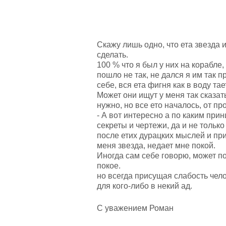
Скажу лишь одно, что ета звезда и
сделать.
100 % что я был у них на корабле,
пошло не так, не дался я им так п
себе, вся ета фигня как в воду тает
Может они ищут у меня так сказать
нужно, но все ето началось, от п
- А вот интересно а по каким при
секреты и чертежи, да и не только
после етих дурацких мыслей и пр
меня звезда, недает мне покой.
Иногда сам себе говорю, может п
покое.
но всегда присущая слабость чело
для кого-либо в некий ад.
С уважением Роман