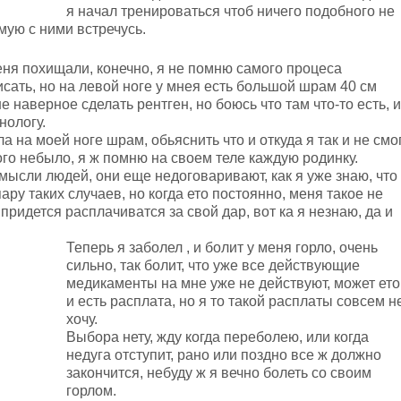
я начал тренироваться чтоб ничего подобного не
мую с ними встречусь.
еня похищали, конечно, я не помню самого процеса
сать, но на левой ноге у мнея есть большой шрам 40 см
е наверное сделать рентген, но боюсь что там что-то есть, и
нологу.
 на моей ноге шрам, обьяснить что и откуда я так и не смог
ого небыло, я ж помню на своем теле каждую родинку.
мысли людей, они еще недоговаривают, как я уже знаю, что
пару таких случаев, но когда ето постоянно, меня такое не
е придется расплачиватся за свой дар, вот ка я незнаю, да и
Теперь я заболел , и болит у меня горло, очень
сильно, так болит, что уже все действующие
медикаменты на мне уже не действуют, может ето
и есть расплата, но я то такой расплаты совсем н
хочу.
Выбора нету, жду когда переболею, или когда
недуга отступит, рано или поздно все ж должно
закончится, небуду ж я вечно болеть со своим
горлом.