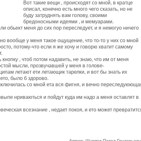
Вот такие вещи , происходят со мной, в кратце
описал, конечно есть много чего сказать, но не
буду затруднять вам голову, своими
бредоносными идеями , и мемуарами.
ли обьект меня до сих пор переследует, и я немогуо ничего
 но вообще у меня такое ощущение, что то-то у них со мной
росто, потому-что если я же хочу и говорю хватит самому
.
 кнопку , чтоб потом надавить, не знаю, что им от меня
ростой мысли, прозвучавшей у меня в голове-
нципам летают ети летающик тарелки, и вот бы знать их
 ето, было б здорово.
иключилась со мной ета вся фигня, и вечно переследуююща
овыпе нриваються и пойдут куда им надо а меня оставлят в
веческая всезнание , недает покоя, и ето может превратитс
Автор: Ширяев Павел Григорьеви