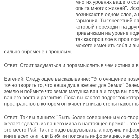
многих уровнях вашего соз
опыта многих жизней". Иск
возникают в одном слое, а
гармония. Тысячелетний оп
который переходит на друг
привычками на уровне под
так как прошлое в прошлом
можете изменить себя и вы
сильно обременен прошлым.
Ответ: Стоит задуматься и поразмыслить в чем истина а в
Евгений: Следующее высказывание: "Это очищение позв
точно творить то, что ваша душа желает для Земли" Заче
землю и поймите что земля матушка ваша и тогда вы полу
вашего роста и развития. Пока вы как тот подросток кото
пространство в котором он живет исписав стены пакостн
Ответ: Так вы пишите: "Быть более совершенным со-творц
желает сделать из вашего мира в настоящее время".- это
это место Рай. Так не надо выдумывать, а получив инфо
книге всех книг или Библии поискать информацию, как об