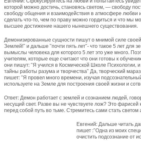
Евгений: Сфокусируйтесь на любви и попытайтесь увидеть 
которой можно достичь, становясь светом, — свободу по
свободу общения и взаимодействия в атмосфере любви и
сделать что-то, чем по праву можно гордиться и что мы м
высшее достижение нашего нынешнего существования.
Демонизированные сущности пишут о мнимой силе своей:
Землей!" и дальше "почти пять лет"- что такое 5 лет для 
вымыслы человека для которого 5 лет это уже много. Поэ
учителям, которые еще считают что они готовы к обучению
они пишут: "Я учился в Космической Школе Психологии, и
тайны работы разума и творчества" Да, творческий мара
пишет: "Я провел много времени, изучая подсознательны
используете на Земле для построения своей жизни и сотв
Ответ: Демон работает с землей и сознанием людей, гово
несущий свет. Разве вы не чувствуете лож? Это фарисей
перед собой путь во тьме. Стремитесь сами стать светом а
Евгений: Дальше читать да
пишет :"Одна из моих спе
очистить подсознание от и