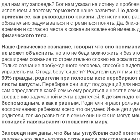
дал нам эту заповедь? Бог нам указал на истину и пробле
исполняем и поэтому тормозится наше развитие. Н
о даже
приняли её, как руководство к жизни.
Для истинного ра
обязательно задумываться и стремиться понять. Да, ближн
времени и согласно места в сознании вселенной имеешь д
физического тела.
Наше физическое сознание, говорит что оно понимани
не может объяснить
, но это не беда можно жить и без э
расширяем сознание то стремительно словно на эскалатор
Только сознание пробужденного человека, способно видет
управлять им. Откуда берутся дети? Родители шутят мы те
90% правды, родители при половом акте перебирают 
листы капусты.
Перебирая они ищут подходящий для них 
сам определяет в какой семье ему родиться и несет в сем
свершению задуманной мечты родителей.
К детям надо от
беспомощным, а как к равным.
Родители играют роль ка
воспоминанию ребенком всего что он умеет. Иные дети ум
родители, только развиться в семье они никак не могут,
меш
позицией навязывания отношения к миру.
Заповеди нам даны, что бы мы углубляли своё поняти
заповедь это дверь которая открывается при стремлении 