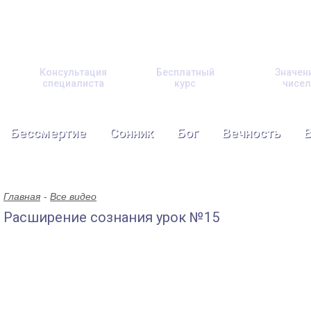
Консультация
Бесплатный
Значен
специалиста
курс
чисел
Бессмертие
Сонник
Бог
Вечность
Главная
Все видео
Расширение сознания урок №15