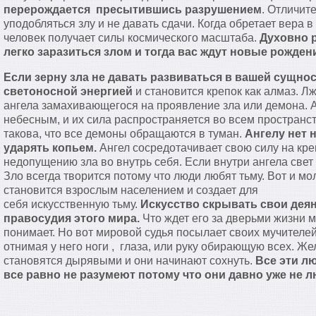
перерождается пресытившись разрушением
. Отличит
уподобляться злу и не давать сдачи. Когда обретает вера 
человек получает силы космического масштаба.
Духовно р
легко заразиться злом и тогда вас ждут новые рожден
Если зерну зла не давать развиваться в вашей сущнос
светоносной энергией
и становится крепок как алмаз. Л
ангела замахивающегося на проявление зла или демона. 
небесным, и их сила распространяется во всем пространст
такова, что все демоны обращаются в туман.
Ангелу нет 
ударять копьем.
Ангел сосредотачивает свою силу на кре
недопущению зла во внутрь себя. Если внутри ангела свет 
Зло всегда творится потому что люди любят тьму. Вот и м
становится взрослым населением и создает для
себя искусственную тьму.
Искусство скрывать свои дея
правосудия этого мира.
Что ждет его за дверьми жизни м
понимает. Но вот мировой судья посылает своих мучителей
отнимая у него ноги , глаза, или руку обирающую всех. 
становятся дырявыми и они начинают сохнуть.
Все эти лю
все равно не разумеют потому что они давно уже не л