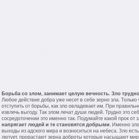
Борьба со злом, занимает целую вечность. Зло трудн
Любое действие добра уже несет в себе зерно зла. Только
отступить от борьбы, как зло овладевает им. При правиль
извлечь выгоду. Так злом лечат души людей. Трудно это се
сосредоточении это именно так. Подумайте какой прок от
напрягает людей и те становятся добрыми.
Именно зло
выходы из адского мира и возноситься на небеса. Зло есть
лютует, прорастают зерна доброты которые насыщают мир