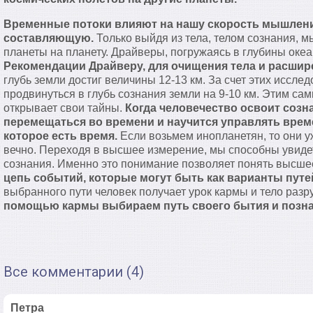
Временные потоки влияют на нашу скорость мышлени
составляющую.
Только выйдя из тела, телом сознания, 
планеты на планету. Драйверы, погружаясь в глубины океа
Рекомендации Драйверу, для очищения тела и расшир
глубь земли достиг величины 12-13 км. За счет этих иссле
продвинуться в глубь сознания земли на 9-10 км. Этим с
открывает свои тайны.
Когда человечество освоит созн
перемещаться во времени и научится управлять врем
которое есть время.
Если возьмем инопланетян, то они у
вечно. Переходя в высшее измерение, мы способны увиде
сознания. Именно это понимание позволяет понять высш
цепь событий, которые могут быть как варианты путе
выбранного пути человек получает урок кармы и тело раз
помощью кармы выбираем путь своего бытия и познаем
Все комментарии (4)
Петра