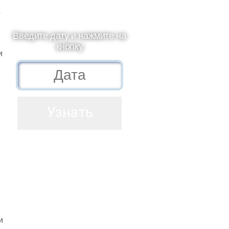
о
Введите дату и нажмите на
кнопку
и
и