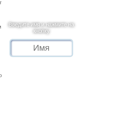
т
Введите имя и нажмите на
м
кнопку
о