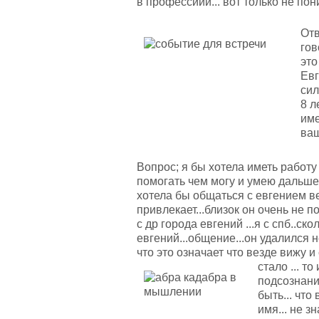
в профессиии... вот только не пони
Отв
гов
это
Евг
сил
8 л
име
ваш
Вопрос; я бы хотела иметь работу 
помогать чем могу и умею дальше л
хотела бы общаться с евгением вер
привлекает...близок он очень не п
с др города евгений ...я с спб..ско
евгений...общение...он удалился н
что это означает что везде вижу и 
стало ... т
подсознани
быть... что
имя... не з