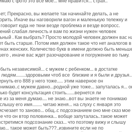
маю с фото это все мое... мне нравится... страх..
ет; Прекрасно, вы желаете так начинайте делать, а не
орить. Иначе вы наговорили вагон и маленькую тележку и
 говорит куда не ткни везде проблема и везде вопросс.
ений слабая личность и вам по жизни нужен человек
ьный . Как выбрать? Просто молодой человек должен вас н
ет быть старше. Потом имя должен такое что нет аналогов в
нах женских. Количество букв в имени должно быть меньш
его , иначе вас ждет разочарование и погружение во тьму.
быть независимой... с мужем с ребенком... в достатке
юдям........здоровыми чтоб все близкие и я были и друзья..
нуть его 888 у него тоже..... этим наверное он
онимаю..с мужем давно...родной уже тоже... запуталась я... о
лько будет консультация стоить.......вернется ли
е из за меня думаю.... не знаю...вот вы знаете не понимаю
слышу его имя........ читаю женя... на слуху с января это
о исчезает то заново... общ..с подсознанием оно мне сказ мое
е что он втор половинка... вобще запуталась..такое может
 встретимся подсознание сказ... что поэтому вижу и слышу
наю... такое может быть???..извините если не по