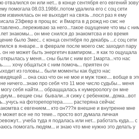
ю отвалился он или нет... в конце сентября его евгений зову
 ему помогала 08.03.1986г..потом удалила его с соц сети
ом извинялась он не выходит на связь ..посл раз я ему
исала 23февр в прощ вс и 8марта в д рожд но смс не
тавлено...переживаю за него...такое ощущение что мы с ни
 лет знакомы... он мне снился до знакомтсва и во время
ение было 3мес.. с конца сентября по декабрь ...с соц сети
лился в январе... в феврале после моего смс заходил пару
.. он не может быть энергетич вампиром... я как то ощущала
 открылась у меня... сны были с ним вот 1марта...что нас
....... хочу общаться с ним помочь... приятен оч
 выходит из головы... были моменты как будто нас
видящей ... она сказ что он не мое и муж тоже.... вобще в эт
не ничего...знаю про себя что 11 мое число судьбы... меня
е могу себя найти.... обращщалась к нумероологу он мне
диум... вещие сны бывали...я сижу с ребенком...дома...вот
...учусь на фоторепортера........ растеряна сейчас
 знакомтва с евгением... кто он???я внешне и внутренне мне
е может все не по теме... просто вот думала личная
вожут... учеба туда я подалась или нет... работать куда.... с
раюсь помогать людям... и знаю что мне нужно это делать у