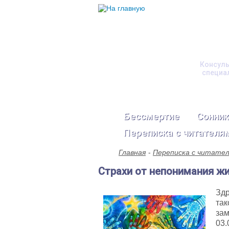
Консуль
специа
Бессмертие
Сонник
Переписка с читателя
Главная
Переписка с читате
Страхи от непонимания ж
Здр
так
зам
03.