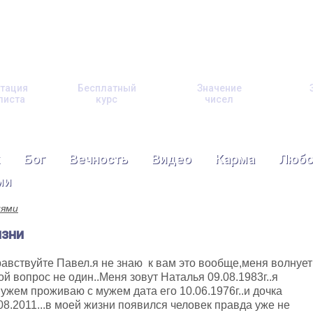
тация
Бесплатный
Значение
листа
курс
чисел
Бог
Вечность
Видео
Карма
Любо
ми
лями
изни
авствуйте Павел.я не знаю к вам это вообще,меня волнует
ой вопрос не один..Меня зовут Наталья 09.08.1983г..я
ужем проживаю с мужем дата его 10.06.1976г..и дочка
08.2011...в моей жизни появился человек правда уже не