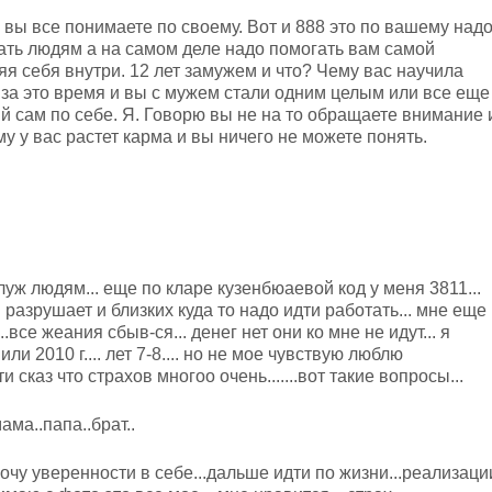
; вы все понимаете по своему. Вот и 888 это по вашему над
ать людям а на самом деле надо помогать вам самой
яя себя внутри. 12 лет замужем и что? Чему вас научила
 за это время и вы с мужем стали одним целым или все еще
й сам по себе. Я. Говорю вы не на то обращаете внимание 
у у вас растет карма и вы ничего не можете понять.
служ людям... еще по кларе кузенбюаевой код у меня 3811...
 разрушает и близких куда то надо идти работать... мне еще
..все жеания сбыв-ся... денег нет они ко мне не идут... я
и 2010 г.... лет 7-8.... но не мое чувствую люблю
 сказ что страхов многоо очень.......вот такие вопросы...
ма..папа..брат..
 хочу уверенности в себе...дальше идти по жизни...реализаци