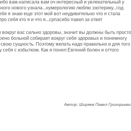
асибо вам.написала вам оч интересный и увлекательный у
 много нового узнала...нумерологию люблю эзотерику...год
ебя я знаю еще этот мой вот неудивительно что я стала
ро себя кто я и что я...српасибо павел за ответ
и вокруг вас сильно здоровы, значит вы должны быть прост
роено больной собирает вокруг себя здоровых и понемногу
свою сущность. Поэтому желать надо правильно и для того
у себя с избытком. Как я понял Евгений болен и оттого
Автор: Ширяев Павел Григорьеви