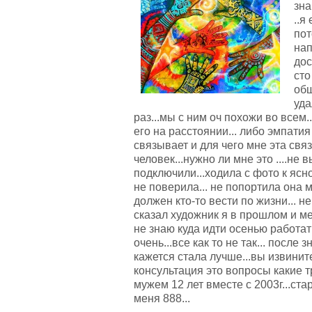
зна
..я
пот
нап
дос
сто
общ
уда
раз...мы с ним оч похожи во всем.
его на расстоянии... либо эмпатия
связывает и для чего мне эта связь
человек...нужно ли мне это ....не
подключили...ходила с фото к ясно
не поверила... не попортила она м
должен кто-то вести по жизни... н
сказал художник я в прошлом и ме
не знаю куда идти осенью работать
очень...все как то не так... после
кажется стала лучше...вы извинит
консультация это вопросы какие тре
мужем 12 лет вместе с 2003г...ста
меня 888...