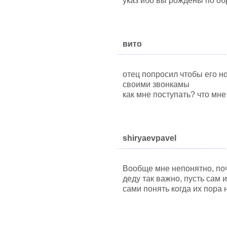
указ ибо вы рождены по об
вито
отец попросил чтобы его н
своими звонкамы
как мне поступать? что мне
shiryaevpavel
Вообще мне непонятно, поч
деду так важно, пусть сам 
сами понять когда их пора 