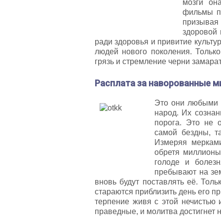
мозги он
фильмы пр
призывая
здоровой 
ради здоровья и привитие культу
людей нового поколения. Тольк
грязь и стремление черни замарат
Расплата за наворованные 
Это они любыми 
народ. Их сознан
порога. Это не 
самой бездны, та
Измеряя мерками
обретя миллионы 
голоде и болез
пребывают на зем
вновь будут поставлять её. Тол
стараются приблизить день его п
терпение живя с этой нечистью
праведные, и молитва достигнет 