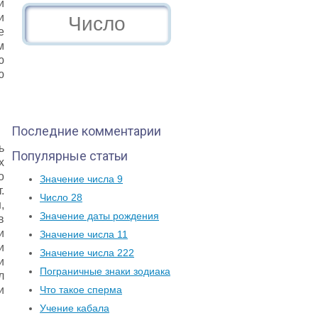
и
и
е
м
ю
ю
Последние комментарии
ь
Популярные статьи
х
о
Значение числа 9
.
Число 28
,
Значение даты рождения
в
и
Значение числа 11
и
Значение числа 222
и
Пограничные знаки зодиака
л
Что такое сперма
и
Учение кабала