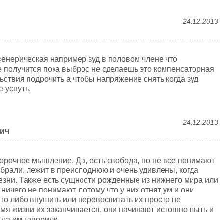
24.12.2013
 венерическая например зуд в половом члене что
не получится пока выброс не сделаешь это компенсаторная
ьствия подрочить а чтобы напряжение снять когда зуд
е уснуть.
24.12.2013
вич
порочное мышление. Да, есть свобода, но не все понимают
ыбрали, лежит в преисподнюю и очень удивлены, когда
езни. Также есть сущности рожденные из нижнего мира или
ичего не понимают, потому что у них отнят ум и они
Что либо внушить или перевоспитать их просто не
емя жизни их заканчивается, они начинают истошно выть и
гда им говорили.