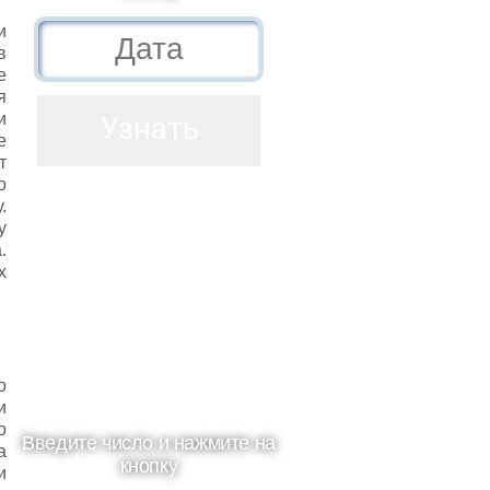
и
в
е
я
и
е
т
о
.
у
.
х
о
и
о
Введите число и нажмите на
а
кнопку
и