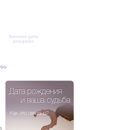
Значение даты
рождения
вь
о