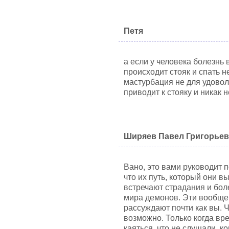
Петя
а если у человека болезнь
происходит стояк и спать 
мастурбация не для удовол
приводит к стояку и никак н
Ширяев Павел Григорье
Вано, это вами руководит 
что их путь, который они в
встречают страдания и бол
мира демонов. Эти вообще н
рассуждают почти как вы. 
возможно. Только когда вр
каяться, что не слушали, ко