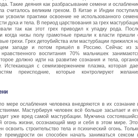
ода. Такие деяния как разбрасывание семени и ослаблени
ла считалось великим грехом. В Китае и Индии поступил
ни усвоили практики освоение не использованного семен
сти духа и тела. В период царствования за грех мастурбаци
ивали так как этот грех приводил к упадку рода. Посл
и когда низы полу грамотные пришли к власти пришли 
вые грехи. Грех детоубийства или мастурбации прижился н
щем западе и потом пришёл в Россию. Сейчас из з
и нравственного воспитания 70% мальчишек занимаютс
торое должно идти на развитие сознания и тела, органо
у. Истекающая с семяизвержением плазма, которая дае
остям преисподние, которые контролируют желани
ени
по мере ослабления человека внедряются в их сознание 
ствиями. Мастурбируя человек всё больше засыпает и ег
идит уже вред самой мастурбации. Мужчина состоявшийс
й огонь жизни, осознающий мир и себя в этом мире. Это
 освоить строительство тела и психический огонь. Тольк
е премудрости он способен начать заниматься сексом 