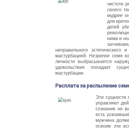
чистоте р
своего те
мудрее о
для крепо
детей уб
революци
ними и но
загниваю
неправильного эстетического 
мастурбацией. Незрелое семя ко
личности выбрасывается наруж
удовольствия попадает сущн
мастурбации.
Расплата за распыление сем
Эти сущности 
управляют дей
сознание не в
есть усвоивши
мужчина должен
освоив эти вс