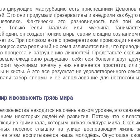
гандирующие мастурбацию есть приспешники Демонов 
й. Это они придумали презервативы и внедрили как будто 
человеке. Фактически это разновидность всё той ж
ии. Только если мальчик или мужчина занимаетс
й один, он создает тонкие миры своим спящим сознанием 
ет их. При половом акте с презервативом происходит явно
роцесс акта реальный но семя изливается вне, что приводи
ю процесса и разрушению личностей. Представьте скольк
 земле ежедневно разрушают себя сея болезни друг другу
орит мужчинам почему у них начинается простатит, или 
и кисты. А это все результат не удовлетворенного секса
вали забор спермы и её использование для неспособны
ир и возвысить грязь мира
человечества находится на очень низком уровне, это связан
нием некоторых людей её развития. Потому что к власт
люди из криминала, которым низкая культура мила. Скольк
ьных песенок слышно на улице воспевающих жизнь з
, на этом воспитывается наша молодёжь. Опустошая сво