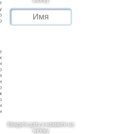
кнопку
т
у
о
о
е
х
и
о
я
и
о
к
о
и
и
Введите дату и нажмите на
кнопку