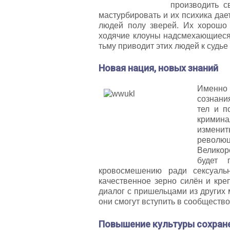
производить с
мастурбировать и их психика дае
людей полу зверей. Их хорошо
ходячие клоуны надсмехающиеся 
тьму приводит этих людей к судье
Новая нация, новых знаний
Именно 
сознани
тел и п
кримина
изменит
револю
Великор
будет 
кровосмешению ради сексуаль
качественное зерно силён и кре
диалог с пришельцами из других 
они смогут вступить в сообщество
Повышение культуры сохран