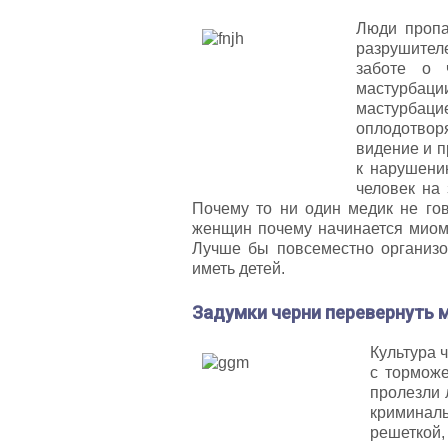
Люди пропа
разрушителе
заботе о 
мастурбац
мастурбацие
оплодотворя
видение и п
к нарушени
человек на
Почему то ни один медик не гов
женщин почему начинается миомы 
Лучше бы повсеместно организо
иметь детей.
Задумки черни перевернуть м
Культура 
с торможе
пролезли 
криминал
решеткой