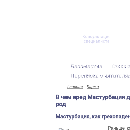
Консультация
специалиста
Бессмертие
Сонник
Переписка с читателя
Главная
Карма
В чем вред Мастурбации 
род
Мастурбация, как грехопаде
Раньше к