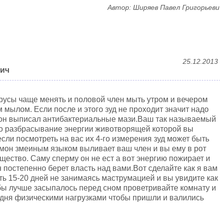
Автор: Ширяев Павел Григорьеви
25.12.2013
вич
 трусы чаще менять и половой член мыть утром и вечером
 мылом. Если после и этого зуд не проходит значит надо
ы он выписал антибактериальные мази.Ваш так называемый
о разбрасывание энергии животворящей которой вы
сли посмотреть на вас их 4-го измерения зуд может быть
емон змеиным языком выливает ваш член и вы ему в рот
щество. Саму сперму он не ест а вот энергию пожирает и
 постепенно берет власть над вами.Вот сделайте как я вам
ть 15-20 дней не занимаясь маструмацией и вы увидите как
тобы лучше засыпалось перед сном проветривайте комнату и
 дня физическими нагрузками чтобы пришли и валились