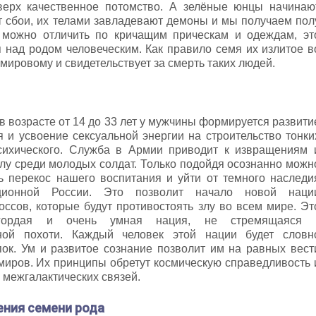
верх качественное потомство. А зелёные юнцы начинаю
т сбои, их телами завладевают демоны и мы получаем пол
 можно отличить по кричащим прическам и одеждам, эт
над родом человеческим. Как правило семя их излитое в
 мировому и свидетельствует за смерть таких людей.
в возрасте от 14 до 33 лет у мужчины формируется развити
я и усвоение сексуальной энергии на строительство тонки
сихического. Служба в Армии приводит к извращениям 
лу среди молодых солдат. Только подойдя осознанно можн
ь перекос нашего воспитания и уйти от темного наследи
ционной России. Это позволит начало новой наци
оссов, которые будут противостоять злу во всем мире. Эт
гордая и очень умная нация, не стремящаяся 
ной похоти. Каждый человек этой нации будет словн
пок. Ум и развитое сознание позволит им на равных вест
миров. Их принципы обретут космическую справедливость 
 межгалактических связей.
ения семени рода