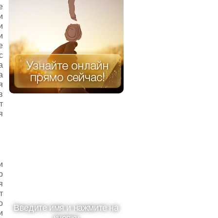
е
и
и
и
е
с
а
а
я
в
т
я
и
о
я
т
о
Введите имя и нажмите на
и