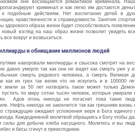
анизмом они восхищаются романтикой криминала. Наш
опагандируют криминал и как легко им достаются деньг
 к подобным действиям. Нет воспитания детей в дух
нации, нравственности и справедливости. Занятия спорто
ры здорового образа жизни будет способствовать появлени
о новый взгляд на наш образ жизни позволит увидеть вс
ь все вокруг и возвыситься.
миллиарды и обнищание миллионов людей
путями наворовали миллиарды и свысока смотрят на вес
ие давно умерло так как они не видят как смерть уже у и
обычная смерть рядового человека, а смерть Великая д
к как их грех так велик что не искупить и в 100000 лет
 земли за 50 лет натворить такое может только Демон
пустить по миру сотни тысяч человек, которые умирали 
нях. Адов огонь никогда не погаснет пока такие люд
ле. Нефть никогда не закончится так как грешники вновь 
ько страждущие ожидают успокоения веря в Бога единого 
рихода. Каждодневной молитвой обращаясь к Богу чтобы да
 и силы для добычи хлеба насущного. Молитесь и вы люд
небес и бесы сгинут в преисподнюю.