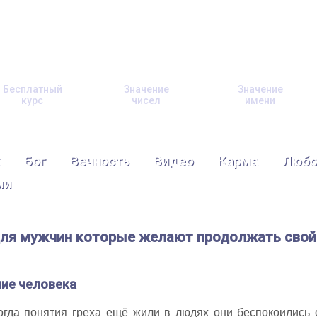
Бесплатный
Значение
Значение
курс
чисел
имени
Бог
Вечность
Видео
Карма
Любо
ми
для мужчин которые желают продолжать свой
ние человека
огда понятия греха ещё жили в людях они беспокоились 