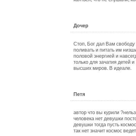
Дочер
Стоп, Бог дал Вам свобод
поливать и питать им низш
половой энергией и навсег
только для зачатия детей 
высших миров. В идеале.
Петя
автор что вы курили ?нельз
человека нет девушки посто
девушки тогда пусть космо
так нет значит космос веде