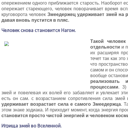
опережением одного приближается старость. Наоборот ес
опережает стареющего, человек поворачивает время вспя
круговорота человек
Змеедержец удерживает змей на р
давая вновь пустится в пляс.
Человек снова становится Нагом.
Такой человек
отдельности
и п
их расширяя про
течет так как это
что пространство
самом и он спосо
вообще останови
реализовать 
процессами
. 3
змей и повелевая их волей его забавляет и увлекает эти
есть он сам. с возрастанием сопротивления сила змей в
удерживает возрастает сила е самого Змеедержца
. Т
этом знаке зодиака. И приходит момент, когда энергия пр
становится просто чистой энергией и человеком косм
Игрища змей во Вселенной.