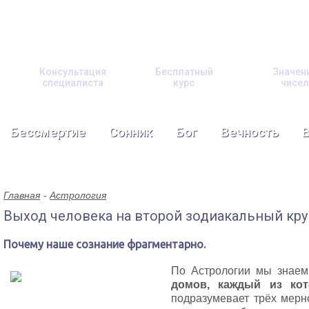
Консультация
Бесплатный
Значен
специалиста
курс
чисел
Бессмертие
Сонник
Бог
Вечность
Главная
Астрология
Выход человека на второй зодиакальный кру
Почему наше сознание фрагментарно.
По Астрологии мы знаем,
домов, каждый из кот
подразумевает трёх мерн