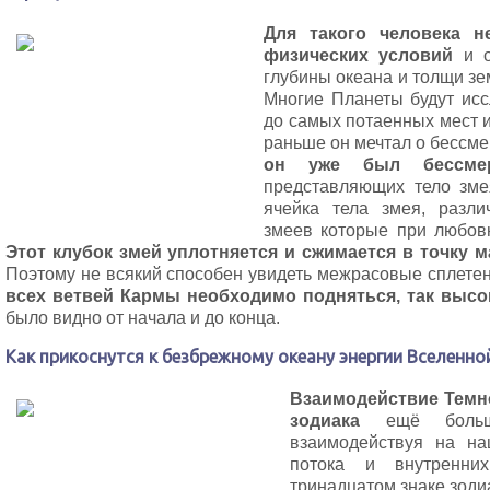
Для такого человека н
физических условий
и о
глубины океана и толщи з
Многие Планеты будут исс
до самых потаенных мест и
раньше он мечтал о бессме
он уже был бессме
представляющих тело зме
ячейка тела змея, разл
змеев которые при любовн
Этот клубок змей уплотняется и сжимается в точку 
Поэтому не всякий способен увидеть межрасовые сплетен
всех ветвей Кармы необходимо подняться, так выс
было видно от начала и до конца.
Как прикоснутся к безбрежному океану энергии Вселенной
Взаимодействие Темн
зодиака
ещё больше
взаимодействуя на на
потока и внутренни
тринадцатом знаке зоди