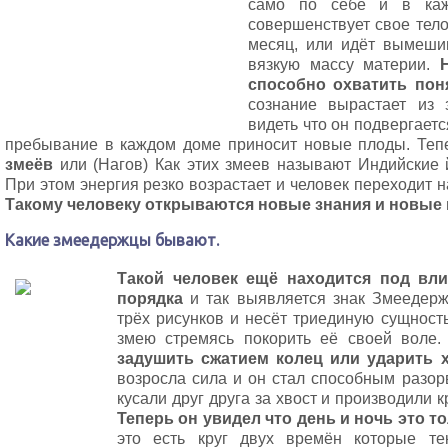
само по себе и в каж
совершенствует свое тел
месяц, или идёт вымеши
вязкую массу материи.
способно охватить пон
сознание вырастает из 
видеть что он подвергаетс
пребывание в каждом доме приносит новые плоды. Те
змеёв
или (Нагов) Как этих змеев называют Индийские 
При этом энергия резко возрастает и человек переходит 
Такому человеку открываются новые знания и новые
Какие змеедержцы бывают.
Такой человек ещё находится под вл
порядка
и так выявляется знак Змеедерж
трёх рисунков и несёт триединую сущност
змею стремясь покорить её своей воле
задушить сжатием колец или ударить 
возросла сила и он стал способным разор
кусали друг друга за хвост и производили 
Теперь он увидел что день и ночь это то
это есть круг двух времён которые т