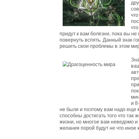
дру
сов
что
пос
что
придут к вам болезни, пока вы не
повернуть вспять. Данный знак г
решить свои проблемы в этом мир
Зна
ваш
авт
про
при
пок
мин
и 8
не были и поэтому вам надо еще 
способны достигать того что так 
жизни, но многое вам неведомо и
желания порой будут не что иное 