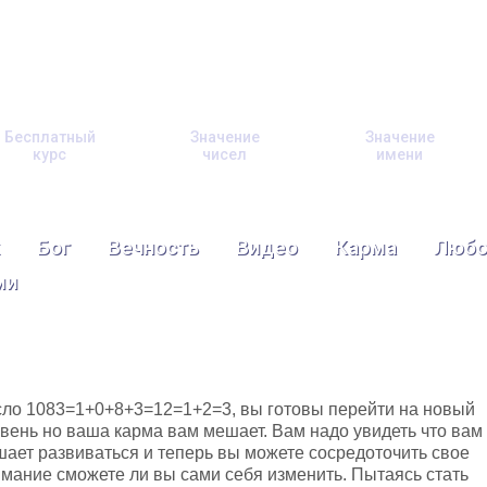
Бесплатный
Значение
Значение
курс
чисел
имени
Бог
Вечность
Видео
Карма
Любо
ми
ло 1083=1+0+8+3=12=1+2=3, вы готовы перейти на новый
вень но ваша карма вам мешает. Вам надо увидеть что вам
ает развиваться и теперь вы можете сосредоточить свое
мание сможете ли вы сами себя изменить. Пытаясь стать