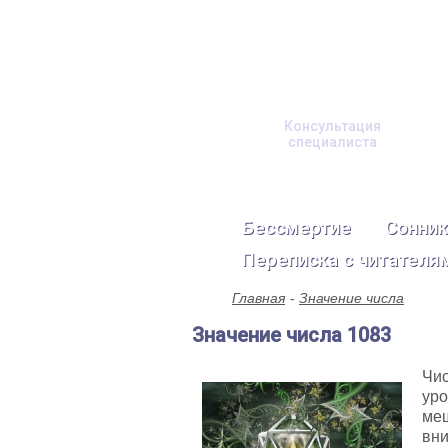
Консультация
специалиста
Бессмертие
Сонник
Переписка с читателя
Главная
Значение числа
Значение числа 1083
Чис
уро
меш
вни