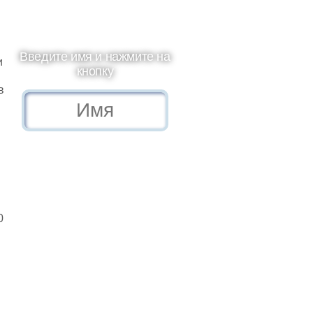
Введите имя и нажмите на
и
кнопку
в
0