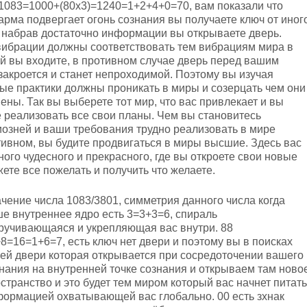
1083=1000+(80х3)=1240=1+2+4+0=70, вам показали что
карма подвергает огонь сознания вы получаете ключ от иног
 набрав достаточно информации вы открываете дверь.
ибрации должны соответствовать тем вибрациям мира в
й вы входите, в противном случае дверь перед вашим
закроется и станет непроходимой. Поэтому вы изучая
ые практики должны проникать в миры и созерцать чем они
ены. Так вы выберете тот мир, что вас привлекает и вы
 реализовать все свои планы. Чем вы становитесь
озней и ваши требования трудно реализовать в мире
ивном, вы будите продвигаться в миры высшие. Здесь вас
ного чудесного и прекрасного, где вы откроете свои новые
ете все пожелать и получить что желаете.
чение числа 1083/3801, симметрия данного числа когда
е внутреннее ядро есть 3=3+3=6, спираль
ручивающаяся и укрепляющая вас внутри. 88
8=16=1+6=7, есть ключ нет двери и поэтому вы в поисках
ей двери которая открывается при сосредоточении вашего
нания на внутренней точке сознания и открываем там ново
странство и это будет тем миром который вас начнет питать
ормацией охватывающей вас глобально. 00 есть зхнак