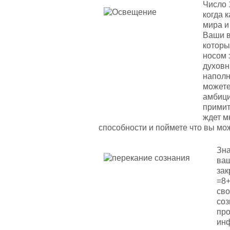
Число 
когда 
мира и
Ваши в
которы
носом 
духовн
наполн
можете
амбици
примит
ждет м
способности и поймете что вы мож
Зна
ваш
зак
=8+
сво
соз
про
инф