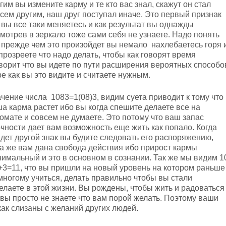
гим вы измените карму и те кто вас знал, скажут он стал
сем другим, наш друг поступал иначе. Это первый признак
 вы все таки меняетесь и как результат вы однажды
мотрев в зеркало тоже сами себя не узнаете. Надо понять
 прежде чем это произойдет вы немало нахлебаетесь горя 
 прозреете что надо делать, чтобы как говорят время
оворит что вы идете по пути расширения вероятных способо
е как вы это видите и считаете нужным.
чение числа 1083=1(08)3, видим суета приводит к тому что
а карма растет ибо вы когда спешите делаете все на
омате и совсем не думаете. Это потому что ваш запас
чности дает вам возможность еще жить как попало. Когда
дет другой знак вы будите следовать его распоряжению,
а же вам дана свобода действия ибо прирост кармы
имальный и это в основном в сознании. Так же мы видим 1
+3=11, что вы пришли на новый уровень на котором раньше
многому учиться, делать правильно чтобы вы стали
желаете в этой жизни. Вы рождены, чтобы жить и радоваться
 вы просто не знаете что вам порой желать. Поэтому ваши
как слизаны с желаний других людей.