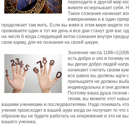
переходите в другой мир ко
живете исчерпывает себя. 
Такое сознание начинает в
измерениями и в один прекр
продолжает там жить. Если вы живя в этом мире видите п
проживаете один и тот же день и все дни станут для вас о
на число 6 когда следующий виток сознания внутри предыд
свою карму, для ее познания на своей шкуре.
Значение числа 1186=1(18)6=
есть добро и зло и почему н
вы делая добро людей напр
начинают считать своим кум
все равно вы должны идти с
прельщаете не должны выбир
индивидуальна и они должны
Поэтому ваша душа познав к
телам, вы можете этот навы
вашими учениками и последователями. Надо понимать что
учение происходит в вашей ауре когда он получает то что 
образом вы не будите работать на опережение и это не вы
вашего ученика.