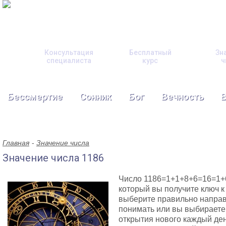
Консультация
Бесплатный
Зн
специалиста
курс
ч
Бессмертие
Сонник
Бог
Вечность
Главная
Значение числа
Значение числа 1186
Число 1186=1+1+8+6=16=1+
который вы получите ключ к
выберите правильно направ
понимать или вы выбираете
открытия нового каждый ден