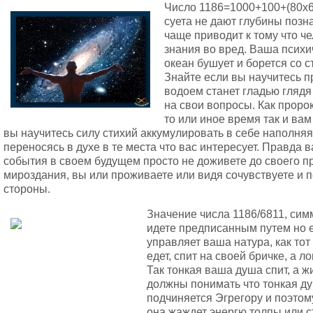
Число 1186=1000+100+(80х6)
суета не дают глубины позн
чаще приводит к тому что ч
знания во вред. Ваша психи
океан бушует и борется со с
Знайте если вы научитесь п
водоем станет гладью глядя
на свои вопросы. Как пророк
то или иное время так и вам
вы научитесь силу стихий аккумулировать в себе наполняя
переносясь в духе в те места что вас интересует. Правда 
события в своем будущем просто не доживете до своего пр
мироздания, вы или проживаете или видя сочувствуете и 
стороны.
Значение числа 1186/6811, сим
идете предписанным путем но 
управляет ваша натура, как тот
едет, спит на своей бричке, а л
Так тонкая ваша душа спит, а ж
должны понимать что тонкая д
подчиняется Эгрегору и поэтом
она жаждет энергю толпы или с