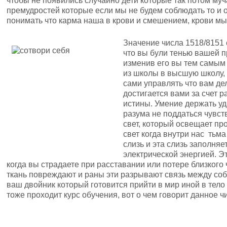
чтобы не появились случайно дети которые так потом муча
премудростей которые если мы не будем соблюдать то и 
понимать что карма наша в крови и смешением, крови мы
Значение числа 1518/8151 
что вы були тенью вашей 
изменив его вы тем самым
из школы в высшую школу, 
сами управлять что вам дел
достигается вами за счет 
истины. Умение держать уд
разума не поддаться чувст
свет, который освещает пр
свет когда внутри нас тьма
слизь и эта слизь заполняе
электрической энергией. Э
когда вы страдаете при расставании или потере близкого
ткань повреждают и раны эти разрывают связь между собо
ваш двойник который готовится прийти в мир иной в тело 
тоже проходит курс обучения, вот о чем говорит данное ч