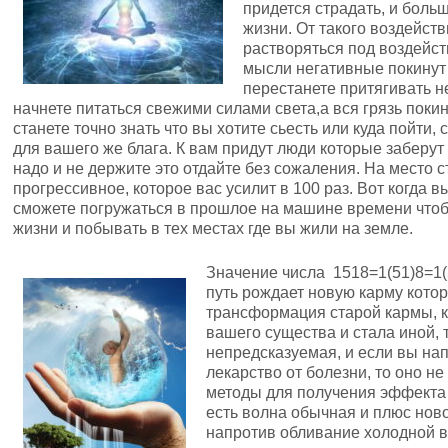
придется страдать, и больш
жизни. От такого воздейст
растворяться под воздейст
мысли негативные покинут 
перестанете притягивать н
начнете питаться свежими силами света,а вся грязь покин
станете точно знать что вы хотите сьесть или куда пойти, 
для вашего же блага. К вам придут люди которые заберут
надо и не держите это отдайте без сожаления. На место с
прогрессивное, которое вас усилит в 100 раз. Вот когда 
сможете погружаться в прошлое на машине времени что
жизни и побывать в тех местах где вы жили на земле.
Значение числа 1518=1(51)8=1(5
путь рождает новую карму котора
трансформация старой кармы, к
вашего существа и стала иной,
непредсказуемая, и если вы на
лекарство от болезни, то оно не
методы для получения эффекта 
есть волна обычная и плюс ново
напротив обливание холодной во