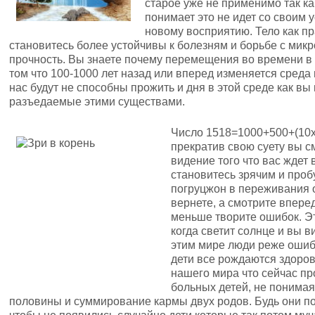
старое уже не применимо так как
понимает это не идет со своим у
новому восприятию. Тело как п
становитесь более устойчивы к болезням и борьбе с мик
прочность. Вы знаете почему перемещения во времени в
том что 100-1000 лет назад или вперед изменяется среда 
нас будут не способны прожить и дня в этой среде как вы
разъедаемые этими существами.
Число 1518=1000+500+(10х8
прекратив свою суету вы с
видение того что вас ждет 
становитесь зрячим и про
погруцжон в переживания о
вернете, а смотрите вперед
меньше творите ошибок. Эт
когда светит солнце и вы в
этим мире люди реже ошиб
дети все рождаются здоро
нашего мира что сейчас п
больных детей, не понимая
половины и суммирование кармы двух родов. Будь они по