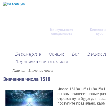
Консультация
Бесплатн
специалиста
курс
Бессмертие
Сонник
Бог
Вечност
Переписка с читателями
Главная
Значение числа
Значение числа 1518
Число 1518=1+5+1+8=15=1+5
он вам принесет новые ра
отрезок пути будет для вас
поступите правильно, кар