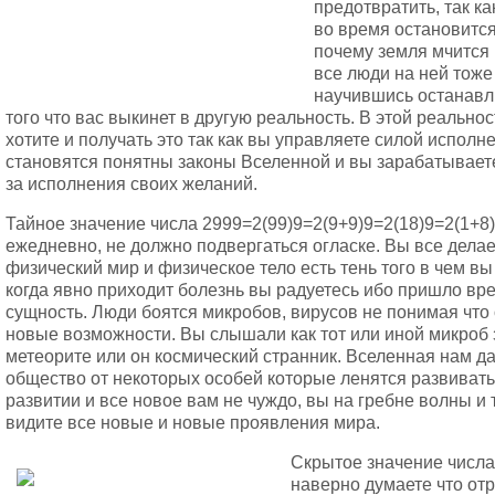
предотвратить, так ка
во время остановится
почему земля мчится 
все люди на ней тоже
научившись останавл
того что вас выкинет в другую реальность. В этой реально
хотите и получать это так как вы управляете силой испол
становятся понятны законы Вселенной и вы зарабатывает
за исполнения своих желаний.
Тайное значение числа 2999=2(99)9=2(9+9)9=2(18)9=2(1+8)9
ежедневно, не должно подвергаться огласке. Вы все делае
физический мир и физическое тело есть тень того в чем вы
когда явно приходит болезнь вы радуетесь ибо пришло вр
сущность. Люди боятся микробов, вирусов не понимая что
новые возможности. Вы слышали как тот или иной микроб з
метеорите или он космический странник. Вселенная нам д
общество от некоторых особей которые ленятся развивать
развитии и все новое вам не чуждо, вы на гребне волны и
видите все новые и новые проявления мира.
Скрытое значение числа
наверно думаете что отра