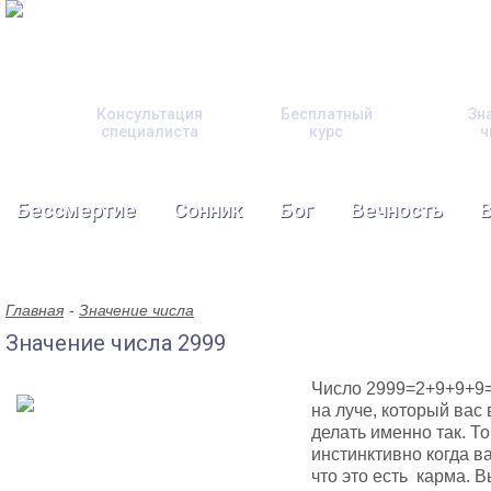
Консультация
Бесплатный
Зн
специалиста
курс
ч
Бессмертие
Сонник
Бог
Вечность
Главная
Значение числа
Значение числа 2999
Число 2999=2+9+9+9=
на луче, который вас 
делать именно так. То
инстинктивно когда в
что это есть карма. В