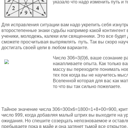
указало что надо изменить путь и т
Для исправления ситуации вам надо укрепить себя изнутр
второстепенные знаки судьбы например какой контингент в
ученики, молодежь, калеки или священники. Это все буде
сможете просчитывая выпрямлять путь. Так вы скоро нау
достигать своей цели в любом варианте.
Число 306=3(0)6, ваше сознание р
накапливаете опыта. Как только в
массу вы переходите понимать нов
тех пок когда вы не научитесь мыс
Вселенной которая для вас как мат
то что вы так сильно пожелаете.
Тайное значение числа 306=300х6=1800=1+8+00=900, крити
число 999, когда добавляя малый штрих вы выходите на 
ожидания. Но спешите созерцать непозноваемое и оставля
пребываете пока в майе и она затянет тьмой все открытое,