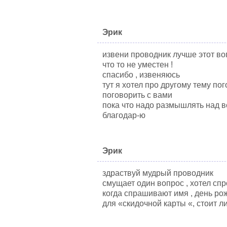
Эрик
извени проводник лучше этот во
что то не уместен !
спасибо , извеняюсь
тут я хотел про другому тему по
поговорить с вами
пока что надо размышлять над 
благодар-ю
Эрик
здраствуй мудрый проводник
смущает один вопрос , хотел спр
когда спрашивают имя , день ро
для «скидочной карты «, стоит л