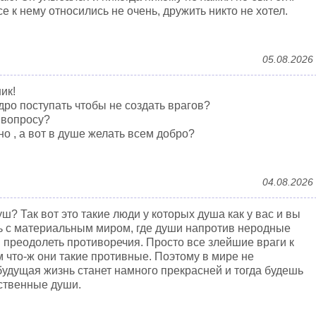
се к нему относились не очень, дружить никто не хотел.
05.08.2026
ик!
дро поступать чтобы не создать врагов?
 вопросу?
о , а вот в душе желать всем добро?
04.08.2026
ш? Так вот это такие люди у которых душа как у вас и вы
ть с материальным миром, где души напротив неродные
 преодолеть противоречия. Просто все злейшие враги к
что-ж они такие противные. Поэтому в мире не
будущая жизнь станет намного прекрасней и тогда будешь
дственные души.