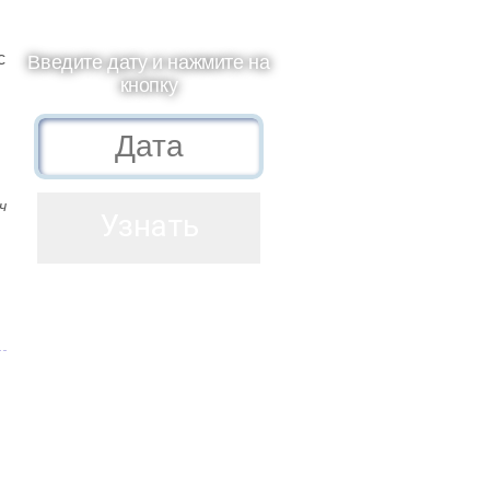
с
Введите дату и нажмите на
кнопку
м
ч