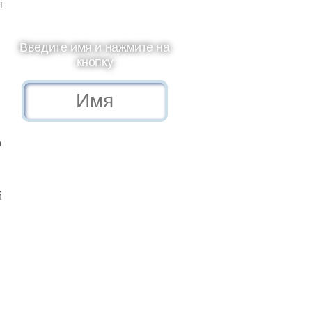
ы
Введите имя и нажмите на
кнопку
о
й