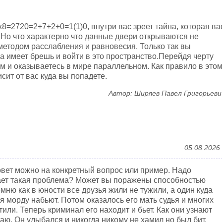
8=2720=2+7+2+0=1(1)0, внутри вас зреет тайна, которая ва
. Но что характерно что данные двери открываются не
методом расслабления и равновесия. Только так вы
на имеет брешь и войти в это пространство.Перейдя черту
м и оказываетесь в мире параллельном. Как правило в это
сит от вас куда вы попадете.
Автор: Ширяев Павел Григорьеви
05.08.2026
совет можно на конкретный вопрос или пример. Надо
кает такая проблема? Может вы поражены способностью
мню как в юности все друзья жили не тужили, а один куда
я морду набьют. Потом оказалось его мать судья и многих
тили. Теперь криминал его находит и бьет. Как они узнают
знаю. Он улыбался и никогда никому не хамил но был бит.