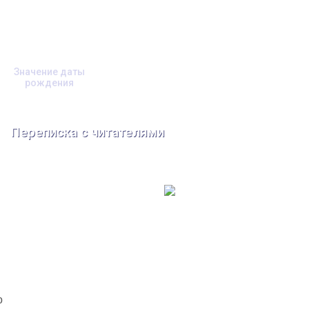
Значение даты
рождения
Переписка с читателями
о