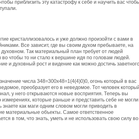
 чтобы приблизить эту катастрофу к себе и научить вас чтоб
тупали.
ытие кристаллизовалось и уже должно произойти с вами в
иками. Все зависит, где вы своим духом пребываете, на
духовном. Так материальный план требует от людей
 во чтобы то ни стало к вершине идя по головам людей.
ие и духовный рост и видение как можно достичь заветног
значение числа 348=300х48=1(4(4)0)0, огонь который в вас
ведомое, преобразует его в неведомое. Тот человек которы
знал, у него открываются новые восприятия. Теперь вы
о измерениях, которые раньше и представить себе не могли
ь знаете как маги одним словом могли приводить в
ие материальные объекты. Самое ответственное
ется в том, что знать, уметь и не использовать свою силу во