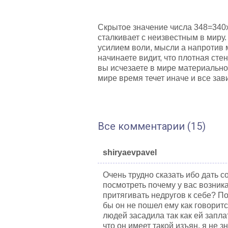
Скрытое значение числа 348=340х
сталкивает с неизвестным в миру
усилием воли, мысли а напротив 
начинаете видит, что плотная сте
вы исчезаете в мире материально
мире время течет иначе и все зави
Все комментарии (15)
shiryaevpavel
Очень трудно сказать ибо дать 
посмотреть почему у вас возни
притягивать недругов к себе? По
бы он не пошел ему как говоритс
людей засадила так как ей запла
что он имеет такой изъян, я не 