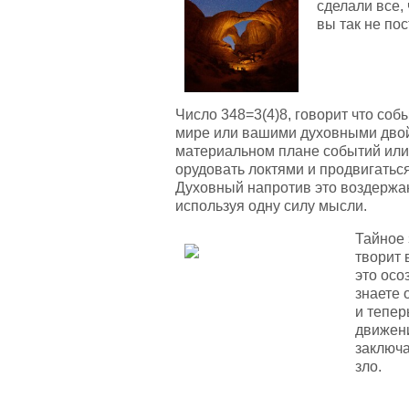
сделали все,
вы так не пос
Число 348=3(4)8, говорит что соб
мире или вашими духовными двойн
материальном плане событий или 
орудовать локтями и продвигаться
Духовный напротив это воздержан
используя одну силу мысли.
Тайное 
творит 
это осо
знаете 
и тепер
движен
заключа
зло.