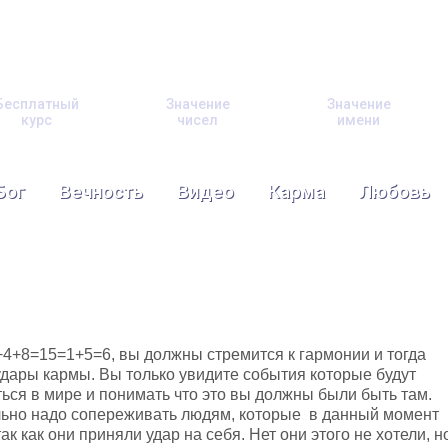
Бесплатный
Значение
Значение
курс
чисел
имени
Бог
Вечность
Видео
Карма
Любовь
4+8=15=1+5=6, вы должны стремится к гармонии и тогда
дары кармы. Вы только увидите события которые будут
ься в мире и понимать что это вы должны были быть там.
льно надо сопереживать людям, которые в данный момент
ак как они приняли удар на себя. Нет они этого не хотели, н