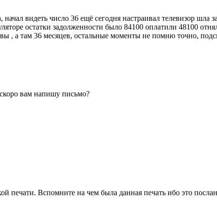
начал видеть число 36 ещё сегодня настраивал телевизор шла загр
куляторе остатки задолженности было 84100 оплатили 48100 отн
рвы , а там 36 месяцев, остальные моменты не помню точно, под
, скоро вам напишу письмо?
кой печати. Вспомните на чем была данная печать ибо это послан