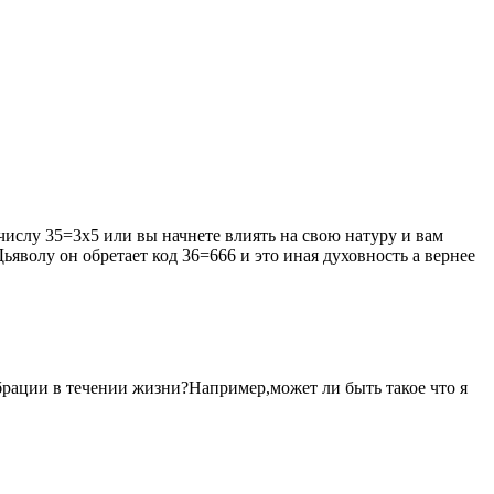
числу 35=3х5 или вы начнете влиять на свою натуру и вам
яволу он обретает код 36=666 и это иная духовность а вернее
брации в течении жизни?Например,может ли быть такое что я