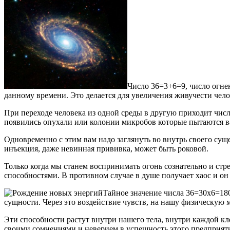
Число 36=3+6=9, число огне
данному времени. Это делается для увеличения живучести челов
При переходе человека из одной среды в другую приходит число
появились опухали или колонии микробов которые пытаются ва
Одновременно с этим вам надо заглянуть во внутрь своего суще
инъекция, даже невинная прививка, может быть роковой.
Только когда мы станем воспринимать огонь сознательно и с
способностями. В противном случае в душе получает хаос и он
Тайное значение числа 36=30х6=180
сущности. Через это воздействие чувств, на нашу физическую 
Эти способности растут внутри нашего тела, внутри каждой кле
своими сомнениями и неверием в успешность этого предприят