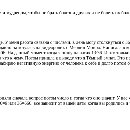
м и мудрецом, чтобы не брать болезни других и не болеть их бол
зде. У меня работа связана с числами, в день могу столкнуться с
едавно наткнулась на видеоролик с Мерлин Монро. Написала в ко
3:06. На данный момент когда я пишу на часах 13:36. И это толь
а что к чему. Потом пришла к выводу что я Тёмный эмпат. Это п
забираю негативную энергию от человека к себе и долго потом б
яли сначала вопрос потом число и тогда что оно значит. У вас чи
3+6=9 или 36=666, все зависит от вашей даты когда вы родились и