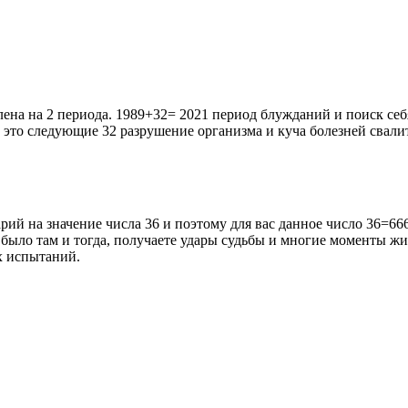
на на 2 периода. 1989+32= 2021 период блужданий и поиск себя.
 это следующие 32 разрушение организма и куча болезней свалит
арий на значение числа 36 и поэтому для вас данное число 36=66
 было там и тогда, получаете удары судьбы и многие моменты жиз
х испытаний.