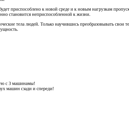
е будет приспособлено к новой среде и к новым нагрузкам проп
пенно становится неприспособленной к жизни.
зические тела людей. Только научившись преобразовывать свои т
сущность.
шую с 3 машинамы!
ух машин сзади и спереди!