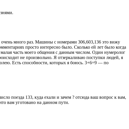
езнями.
 36 очень много раз. Машины с номерами 306,603,136 это вижу
мментариях просто интересно было. Сколько ей лет было когда
ко малая часть моего общения с данным числом. Один нумеролог
роисходит не произвольно. Я отзеркаливаю поступки людей, я
олею. Есть способности, которых я боюсь. 3+6=9 — по
сло поезда 133, куда ехали и зачем ? отсюда ваш вопрос к вам,
 что вам уготовано на данном пути.