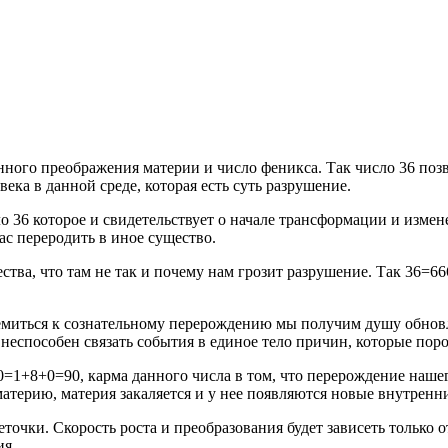
нного преображения материи и число феникса. Так число 36 по
ека в данной среде, которая есть суть разрушение.
 36 которое и свидетельствует о начале трансформации и измене
с переродить в иное существо.
ства, что там не так и почему нам грозит разрушение. Так 36=6
тремиться к сознательному перерождению мы получим душу обн
 неспособен связать события в единое тело причин, которые пор
=1+8+0=90, карма данного числа в том, что перерождение нашег
материю, материя закаляется и у нее появляются новые внутренн
точки. Скорость роста и преобразования будет зависеть только о
ия.