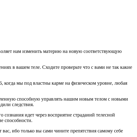
зволяет нам изменить материю на новую соответствующую
ниях в вашем теле. Сходите проверьте что с вами не так какие
66, когда мы под властны карме на физическом уровне, любая
овленную способную управлять нашим новым телом с новыми
одили следствия.
о сознания идет через восприятие страданий телесной
ие способности.
т вас, ибо только вы сами чините препятствия самому себе