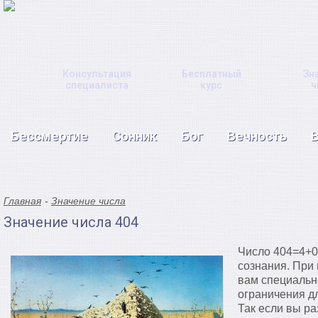
Консультация
Бесплатный
Зн
специалиста
курс
ч
Бессмертие
Сонник
Бог
Вечность
Главная
Значение числа
Значение числа 404
Число 404=4+0
сознания. При 
вам специальн
ограничения д
Так если вы р