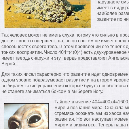
нарушаете смы
имеет в виду 
наиболее разв
развитие по ни
Так человек может не иметь слуха потому что сильно в пр
достиг своего совершенства, но он совсем не имеет предс
способностях своего тела. В этом проявлении его тянет к 
тонких восприятии. Число 404=(4(0)4) есть двухуровневое 
имеет твердь снаружи и эту твердь представляет Ангельска
Верой.
Для таких чисел характерно что развитие идет одновремен
одном уровне подразумевает развитие и на втором уровне
выбираем такие упражнения которые будут способствоват
не станете заниматься боксом а выберете йогу.
Тайное значение 404=400х4=1600,
мире и познание мира. Сначала м
стремясь осознать мы из хаоса н
развития. Но вот наступает моме
миром и видим все. Теперь наша 