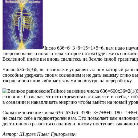
Число 636=6+3+6=15=1+5=6, вам надо научи
энергию вашего нового тела которое потом будет жить спокойно
Вселенной иначе вы вновь свалитесь на Землю силой гравитац
Число 636=6(3)6, вы начинаете управлять огнем который раньше
способны удержать своим сознанием и не дать вашему огню вый
твердь и она вновь вбирается вами во внутрь на переработку.
Тайное значение числа 636=600х36=2(1(6)
сознание. Сознавая, что это стремятся вас вывести из себя, чт
в сознании и накапливать энергию чтобы выйти на новый уров
Скрытое значение числа 636=630х6=3780=3+7+8+0=180 =1+8+0=9
не сам по себе а подконтролен вам. Это позволяет вам наполни
достаточного развития сознания и потому поступает как живот
Автор: Ширяев Павел Григорьевич