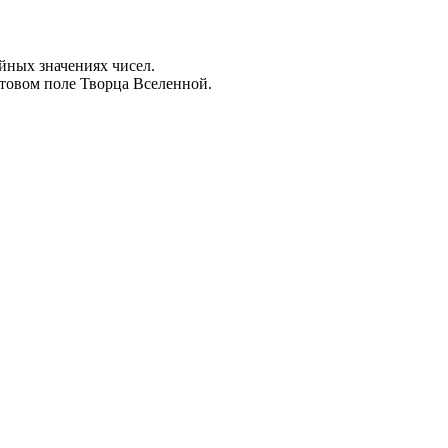
йных значениях чисел.
антовом поле Творца Вселенной.