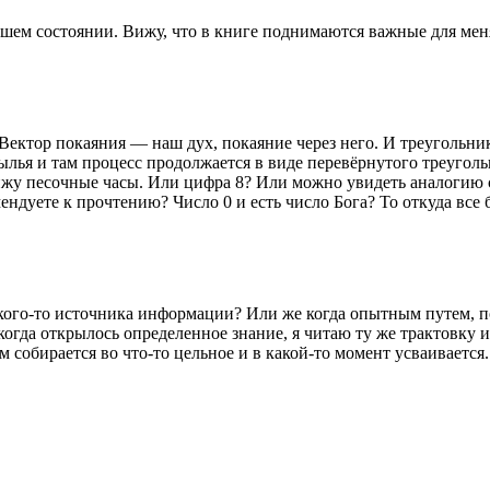
ошем состоянии. Вижу, что в книге поднимаются важные для мен
Вектор покаяния — наш дух, покаяние через него. И треугольник
крылья и там процесс продолжается в виде перевёрнутого треугол
ижу песочные часы. Или цифра 8? Или можно увидеть аналогию 
ндуете к прочтению? Число 0 и есть число Бога? То откуда все бе
кого-то источника информации? Или же когда опытным путем, поб
 когда открылось определенное знание, я читаю ту же трактовку 
 собирается во что-то цельное и в какой-то момент усваивается.