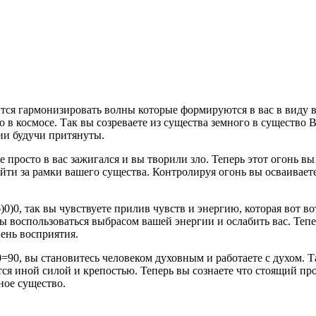
тся гармонизировать волны которые формируются в вас в виду
 в космосе. Так вы созреваете из существа земного в существо В
ии будучи притянуты.
 просто в вас зажигался и вы творили зло. Теперь этот огонь вы
ти за рамки вашего существа. Контролируя огонь вы осваиваете 
0)0, так вы чувствуете прилив чувств и энергию, которая вот во
обы воспользоваться выбрасом вашей энергии и ослабить вас. Тепе
ень восприятия.
0, вы становитесь человеком духовным и работаете с духом. Т
тся иной силой и крепостью. Теперь вы сознаете что стоящий про
ное существо.