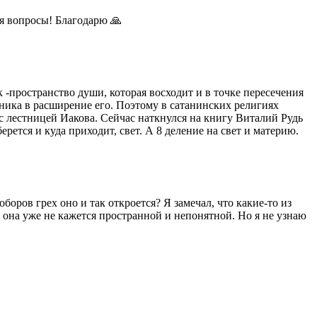
я вопросы! Благодарю 🙏
 -пространство души, которая восходит и в точке пересечения
ьника в расширение его. Поэтому в сатанинских религиях
с лестницей Иакова. Сейчас наткнулся на книгу Виталий Рудь
рется и куда приходит, свет. А 8 деление на свет и материю.
оров грех оно и так откроется? Я замечал, что какие-то из
и она уже не кажется пространной и непонятной. Но я не узнаю